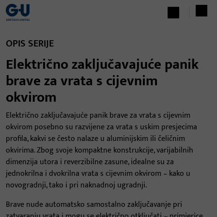
OPIS SERIJE
Električno zaključavajuće panik
brave za vrata s cijevnim
okvirom
Električno zaključavajuće panik brave za vrata s cijevnim
okvirom posebno su razvijene za vrata s uskim presjecima
profila, kakvi se često nalaze u aluminijskim ili čeličnim
okvirima. Zbog svoje kompaktne konstrukcije, varijabilnih
dimenzija utora i reverzibilne zasune, idealne su za
jednokrilna i dvokrilna vrata s cijevnim okvirom – kako u
novogradnji, tako i pri naknadnoj ugradnji.
Brave nude automatsko samostalno zaključavanje pri
zatvaranju vrata i mogu se električno otključati – primjerice