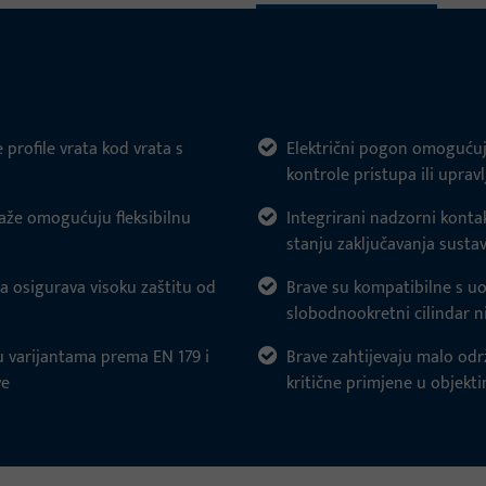
profile vrata kod vrata s
Električni pogon omogućuj
kontrole pristupa ili upra
aže omogućuju fleksibilnu
Integrirani nadzorni konta
stanju zaključavanja susta
a osigurava visoku zaštitu od
Brave su kompatibilne s uo
slobodnookretni cilindar n
u varijantama prema EN 179 i
Brave zahtijevaju malo odr
ve
kritične primjene u objek