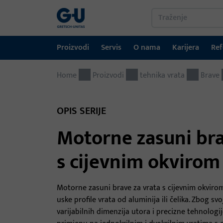
Proizvodi
Servis
O nama
Karijera
Ref
Home
Proizvodi
Servis
O nama
Karijera
Reference
Kontakt
Proizvodi
tehnika vrata
Brave
tehnika prozora
Portal za preuzimanje
GU-grupa širom svijeta
OPIS SERIJE
tehnika vrata
Motorne zasuni bra
Automatski ulazni sustavi
s cijevnim okvirom
Montažni materijal
GEMOS / sustav za upravljanje zgradama
Motorne zasuni brave za vrata s cijevnim okviro
uske profile vrata od aluminija ili čelika. Zbog s
varijabilnih dimenzija utora i precizne tehnologi