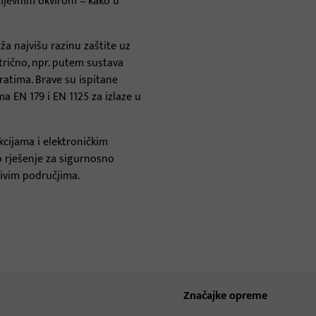
cijevnim okvirom – kako u
Pragovi za vrata
a najvišu razinu zaštite uz
Vratare
trično, npr. putem sustava
ratima. Brave su ispitane
 EN 179 i EN 1125 za izlaze u
cijama i elektroničkim
 rješenje za sigurnosno
jivim područjima.
Značajke opreme