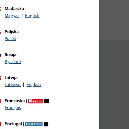
 s
Mađarska
ovima.
Magyar
|
English
Poljska
Polski
Rusija
русский
Latvija
Latviešu
|
English
Francuska
|
Tip
Napomena
Français
-1893
Portugal
|