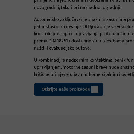
primjenu na jednokrilnim i dvokrilnim vratima s 
novogradnji, tako i pri naknadnoj ugradnji.
Automatsko zaključavanje snažnim zasunima pruž
jednostavno rukovanje. Otključavanje se vrši elek
kontrole pristupa ili upravljanja protupaničnim v
prema DIN 18251 i dostupne su u izvedbama prema
nuždi i evakuacijske putove.
U kombinaciji s nadzornim kontaktima, panik funk
upravljanjem, motorne zasuni brave nude snažno
kritične primjene u javnim, komercijalnim i osjetl
Otkrijte naše proizvode