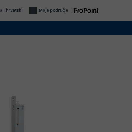
a | hrvatski
Moje područje
|
nika vrata
pletna tehnika vrata iz jednog izvora: od
va preko kontrole pristupa do automatskih
ta – funkcionalno, sigurno, svestrano.