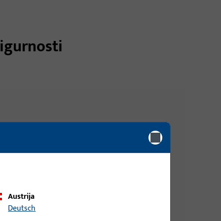
igurnosti
Austrija
ju
Deutsch
 i