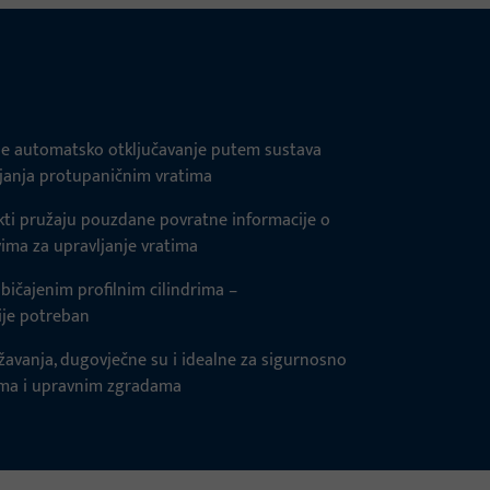
e automatsko otključavanje putem sustava
vljanja protupaničnim vratima
kti pružaju pouzdane povratne informacije o
vima za upravljanje vratima
bičajenim profilnim cilindrima –
ije potreban
žavanja, dugovječne su i idealne za sigurnosno
tima i upravnim zgradama