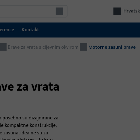
Hrvatsk
erence
Kontakt
Brave za vrata s cijevnim okvirom
tehnika vrata
Motorne zasuni brave
Teh
Sustavi za zaključavanje i kontrolu pristupa
Kom
GU SECURY višestruke brave
oko
ve za vrata
vra
Brave
Električna zaštita evakuacijskih vrata
Elektroprihvatnici
m posebno su dizajnirane za
voje kompaktne konstrukcije,
Okovi za vrata
je zasuna, idealne su za
Vrata zatvarač