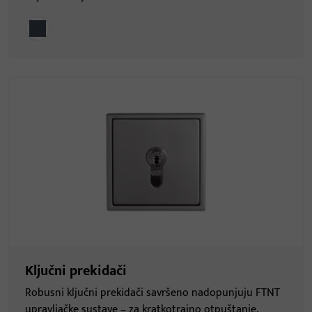
Ključni prekidači
Robusni ključni prekidači savršeno nadopunjuju FTNT
upravljačke sustave – za kratkotrajno otpuštanje,