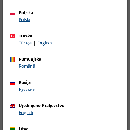
Poljska
I/O moduli
Polski
I/O moduli omogućuju fleksibilno proširenje sustava
za evakuacijska vrata – dodatni ulazi i izlazi za
Turska
signalizaciju, videotehniku ili kontrolu pristupa.
Türkçe
|
English
Rumunjska
Română
Rusija
русский
Ujedinjeno Kraljevstvo
English
Litva