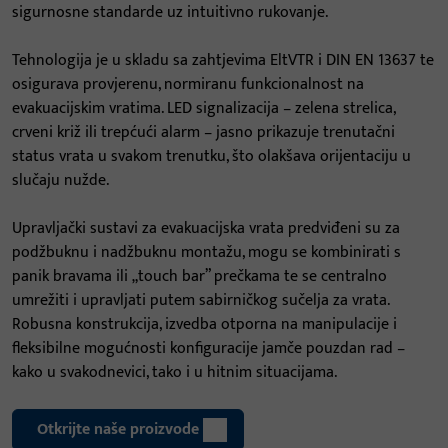
sigurnosne standarde uz intuitivno rukovanje.
Tehnologija je u skladu sa zahtjevima EltVTR i DIN EN 13637 te
osigurava provjerenu, normiranu funkcionalnost na
evakuacijskim vratima. LED signalizacija – zelena strelica,
crveni križ ili trepćući alarm – jasno prikazuje trenutačni
status vrata u svakom trenutku, što olakšava orijentaciju u
slučaju nužde.
Upravljački sustavi za evakuacijska vrata predviđeni su za
podžbuknu i nadžbuknu montažu, mogu se kombinirati s
panik bravama ili „touch bar” prečkama te se centralno
umrežiti i upravljati putem sabirničkog sučelja za vrata.
Robusna konstrukcija, izvedba otporna na manipulacije i
fleksibilne mogućnosti konfiguracije jamče pouzdan rad –
kako u svakodnevici, tako i u hitnim situacijama.
Otkrijte naše proizvode