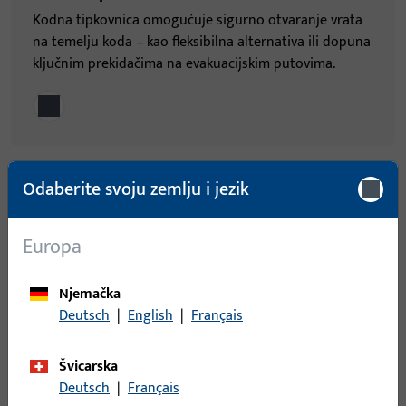
Kodna tipkovnica omogućuje sigurno otvaranje vrata
na temelju koda – kao fleksibilna alternativa ili dopuna
ključnim prekidačima na evakuacijskim putovima.
Odaberite svoju zemlju i jezik
Europa
Njemačka
Deutsch
|
English
|
Français
Švicarska
Deutsch
|
Français