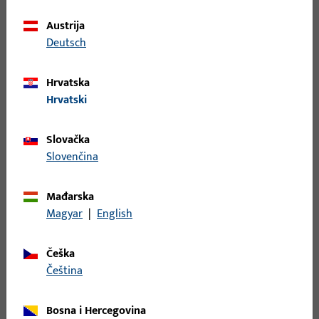
Nadžbukna kućišta / okviri
Austrija
Kućišta i okviri od nehrđajućeg čelika otporni na
Deutsch
vremenske uvjete za nadžbuknu montažu – idealni za
kombinaciju s FTNT upravljačkim sustavima i svim
Hrvatska
standardnim programima prekidača.
Hrvatski
Slovačka
Slovenčina
Mađarska
Magyar
|
English
Češka
čeština
Bosna i Hercegovina