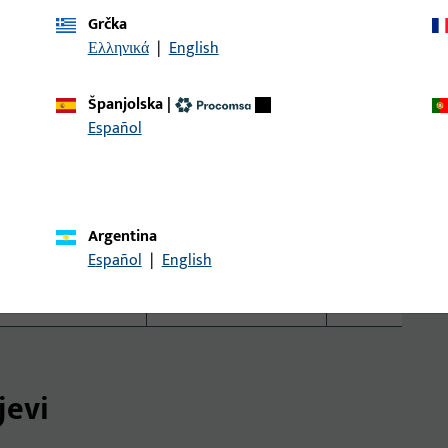
opcionalno
-
-
Grčka
Ελληνικά
|
English
opcionalno
-
opcionaln
25–90
33–80
33–80
Španjolska
|
Español
72–94
72–94
70–94
x
x
-
x
x
-
Argentina
Español
|
English
x
x
x
x
x
x
jevi