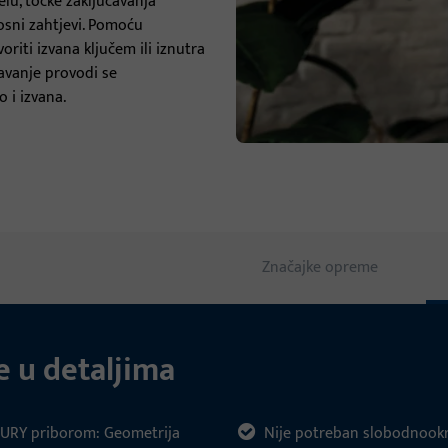
u, točke zaključavanja
nosni zahtjevi. Pomoću
Pragovi za vrata
iti izvana ključem ili iznutra
avanje provodi se
Vratare
 i izvana.
Značajke opreme
e u detaljima
URY priborom: Geometrija
Nije potreban slobodnookr