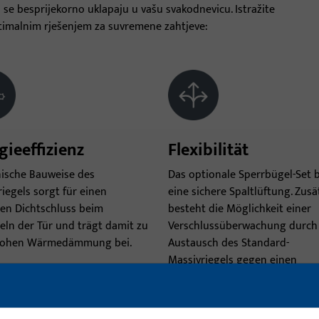
a se besprijekorno uklapaju u vašu svakodnevicu. Istražite
ptimalnim rješenjem za suvremene zahtjeve:
gieeffizienz
Flexibilität
nische Bauweise des
Das optionale Sperrbügel-Set b
iegels sorgt für einen
eine sichere Spaltlüftung. Zusä
ten Dichtschluss beim
besteht die Möglichkeit einer
eln der Tür und trägt damit zu
Verschlussüberwachung durch
hohen Wärmedämmung bei.
Austausch des Standard-
Massivriegels gegen einen
Massivriegel mit Abfragefunkti