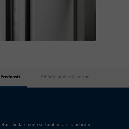
Prednosti
Tehnički podaci & norme
etni cilindar: mogu se kombinirati standardni