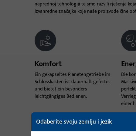
naprednoj tehnologiji te smo razvili rješenja koj
izvanredne značajke koje naše proizvode čine o
Komfort
Ener
Ein gekapseltes Planetengetriebe im
Die ko
Schlosskasten ist dauerhaft gefettet
Massivr
und bietet ein besonders
perfek
leichtgängiges Bedienen.
Verrieg
einer 
Odaberite svoju zemlju i jezik