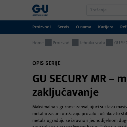
Proizvodi
Servis
O nama
Karijera
Ref
Home
Proizvodi
Servis
O nama
Karijera
Reference
Kontakt
Proizvodi
tehnika vrata
GU SEC
tehnika prozora
Portal za preuzimanje
GU-grupa širom svijeta
OPIS SERIJE
tehnika vrata
GU SECURY MR – m
Automatski ulazni sustavi
zaključavanje
Montažni materijal
GEMOS / sustav za upravljanje zgradama
Maksimalna sigurnost zahvaljujući sustavu masiv
metalni zasuni otežavaju provalu i učinkovito šti
metala ugrađuju se izravno s jednodijelnom dugo