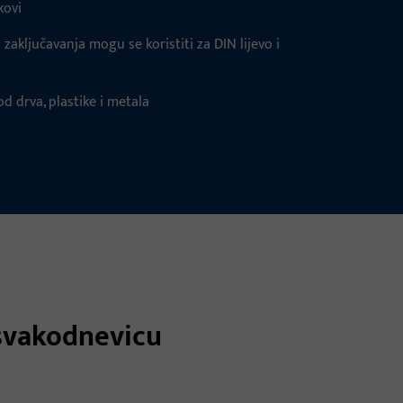
kovi
 zaključavanja mogu se koristiti za DIN lijevo i
d drva, plastike i metala
 svakodnevicu