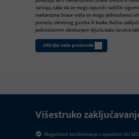
povezuju se s mehanizmom brave. Ovisno o model
variraju, tako da se mogu ispuniti različiti sigur
mehanizma brave vrata se mogu jednostavno otvor
pomoću okretnog gumba ili kvake. Ručno zaključ
jednostavnim okretanjem ključa, kako iznutra tako
Otkrijte naše proizvode
Višestruko zaključavanj
Mogućnost kombiniranja s opsežnim GU SEC