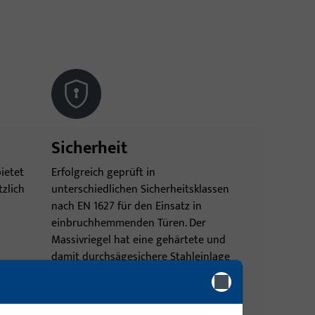
Sicherheit
ietet
Erfolgreich geprüft in
tzlich
unterschiedlichen Sicherheitsklassen
nach EN 1627 für den Einsatz in
einbruchhemmenden Türen. Der
Massivriegel hat eine gehärtete und
damit durchsägesichere Stahleinlage
on.
und ist mit einem Ausschluss von 20
mm gegen Zurückdrücken gesichert.