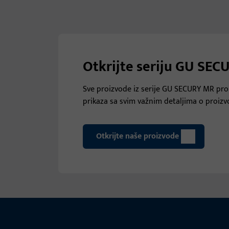
Otkrijte seriju GU SE
Sve proizvode iz serije GU SECURY MR pron
prikaza sa svim važnim detaljima o proiz
Otkrijte naše proizvode