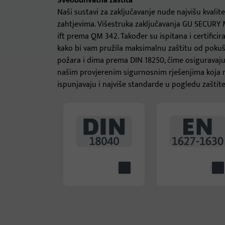
Sveobuhvatna zaštita
Naši sustavi za zaključavanje nude najvišu kvali
zahtjevima. Višestruka zaključavanja GU SECURY M
ift prema QM 342. Također su ispitana i certific
kako bi vam pružila maksimalnu zaštitu od pokuš
požara i dima prema DIN 18250, čime osiguravaju v
našim provjerenim sigurnosnim rješenjima koja n
ispunjavaju i najviše standarde u pogledu zaštit