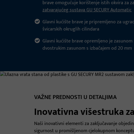
brave omogućuje korištenje istih okvira za z
zatvarajućeg sustava GU SECURY Automatic
Glavni kućište brave je pripremljeno za ugradn
švicarskih okruglih cilindara
Glavni kućište brave opremljeno je zasunom 
dvostrukim zasunom s izbačajem od 20 mm
VAŽNE PREDNOSTI U DETALJIMA
Inovativna višestruka 
Naši inovativni elementi za zaključavanje objedin
sigurnost u promišljenom cjelokupnom konceptu.