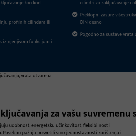
aključavanje kao kod
cilindri za zaključavanje i o
Preklopni zasun: višestruka
ju profilnih cilindara ili
DIN desno
Pogodno za sustave vrata o
s izmjenjivom funkcijom i
zaključavanja za vašu suvremenu
juju udobnost, energetsku učinkovitost, fleksibilnost i
 Posebnu pažnju posvetili smo jednostavnosti korištenja i