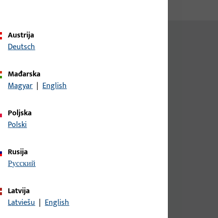
Austrija
Deutsch
Mađarska
Magyar
|
English
Poljska
Polski
Rusija
русский
Latvija
sun
Latviešu
|
English
sun