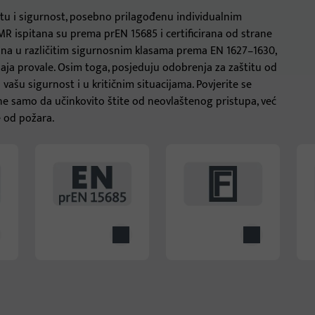
tetu i sigurnost, posebno prilagođenu individualnim
R ispitana su prema prEN 15685 i certificirana od strane
irana u različitim sigurnosnim klasama prema EN 1627–1630,
aja provale. Osim toga, posjeduju odobrenja za zaštitu od
ašu sigurnost i u kritičnim situacijama. Povjerite se
e samo da učinkovito štite od neovlaštenog pristupa, već
e od požara.