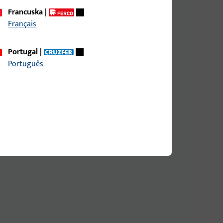
Francuska
|
Français
o
Portugal
|
Português