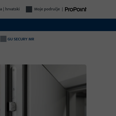
a | hrvatski
Moje područje
|
GU SECURY MR
nika vrata
pletna tehnika vrata iz jednog izvora: od
va preko kontrole pristupa do automatskih
ta – funkcionalno, sigurno, svestrano.