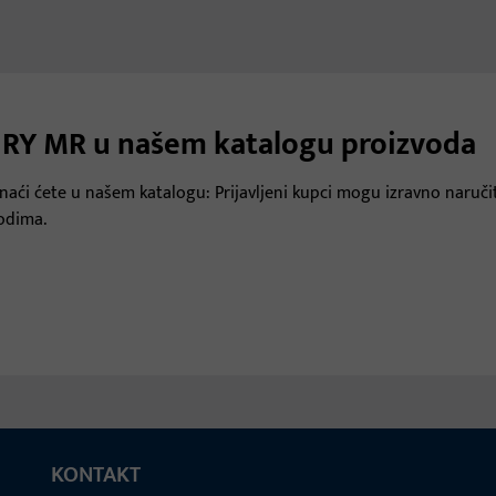
CURY MR u našem katalogu proizvoda
aći ćete u našem katalogu: Prijavljeni kupci mogu izravno naručit
vodima.
KONTAKT