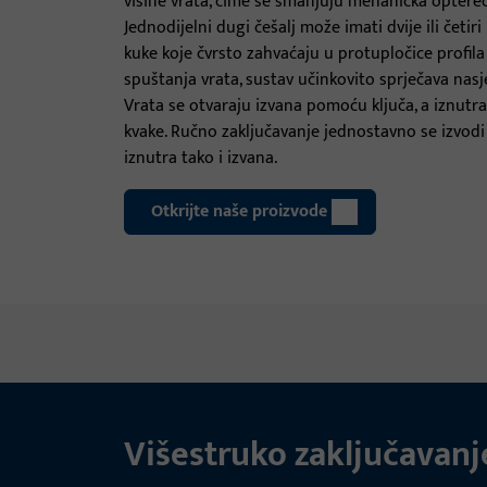
visine vrata, čime se smanjuju mehanička optereć
Jednodijelni dugi češalj može imati dvije ili četi
kuke koje čvrsto zahvaćaju u protupločice profila 
spuštanja vrata, sustav učinkovito sprječava nas
Vrata se otvaraju izvana pomoću ključa, a iznut
kvake. Ručno zaključavanje jednostavno se izvodi
iznutra tako i izvana.
Otkrijte naše proizvode
Višestruko zaključavanj