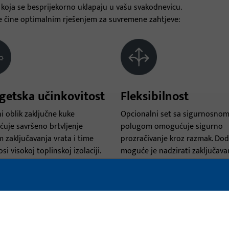
a koja se besprijekorno uklapaju u vašu svakodnevicu.
de čine optimalnim rješenjem za suvremene zahtjeve:
getska učinkovitost
Fleksibilnost
 oblik zaključne kuke
Opcionalni set sa sigurnosno
uje savršeno brtvljenje
polugom omogućuje sigurno
m zaključavanja vrata i time
prozračivanje kroz razmak. Dod
si visokoj toplinskoj izolaciji.
moguće je nadzirati zaključava
zamjenom standardnog masiv
zasuna masivnim zasunom s
funkcijom nadzora.