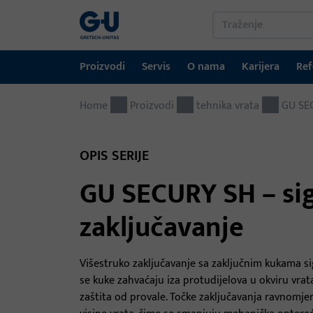
Proizvodi
Servis
O nama
Karijera
Ref
Home
Proizvodi
Servis
O nama
Karijera
Reference
Kontakt
Proizvodi
tehnika vrata
GU SEC
tehnika prozora
Portal za preuzimanje
GU-grupa širom svijeta
OPIS SERIJE
tehnika vrata
GU SECURY SH – si
Automatski ulazni sustavi
zaključavanje
Montažni materijal
GEMOS / sustav za upravljanje zgradama
Višestruko zaključavanje sa zaključnim kukama si
se kuke zahvaćaju iza protudijelova u okviru vra
zaštita od provale. Točke zaključavanja ravnomje