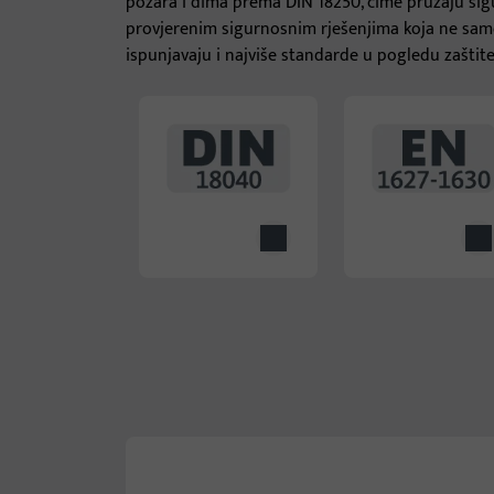
požara i dima prema DIN 18250, čime pružaju sigur
provjerenim sigurnosnim rješenjima koja ne samo
ispunjavaju i najviše standarde u pogledu zaštit