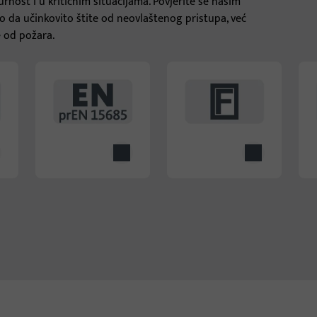
nost i u kritičnim situacijama. Povjerite se našim
 da učinkovito štite od neovlaštenog pristupa, već
e od požara.