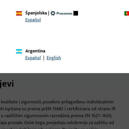
72–94
72–94
Španjolska
|
x
x
Español
x
x
x
x
Argentina
x
x
Español
|
English
jevi
 kvalitete i sigurnosti, posebno prilagođenu individualnim
 ispitana su prema prEN 15685 i certificirana od strane ift
a u različitim sigurnosnim razredima prema EN 1627–1630,
aja provale. Osim toga, posjeduju odobrenja za zaštitu od