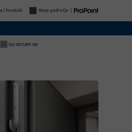
a | hrvatski
Moje područje
|
GU SECURY SH
nika vrata
pletna tehnika vrata iz jednog izvora: od
va preko kontrole pristupa do automatskih
ta – funkcionalno, sigurno, svestrano.