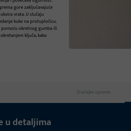
enja i povećava sigurnost.
ri prema gore zaključavajuće
Pragovi za vrata
okvira vrata. U slučaju
jedanje kuke na protupločicu.
Vratare
ra pomoću okretnog gumba ili
 okretanjem ključa, kako
Značajke opreme
e u detaljima