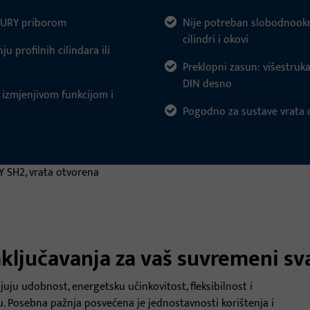
CURY priborom
Nije potreban slobodnookre
cilindri i okovi
u profilnih cilindara ili
Preklopni zasun: višestruka
DIN desno
 izmjenjivom funkcijom i
Pogodno za sustave vrata o
aključavanja za vaš suvremeni sv
juju udobnost, energetsku učinkovitost, fleksibilnost i
 Posebna pažnja posvećena je jednostavnosti korištenja i