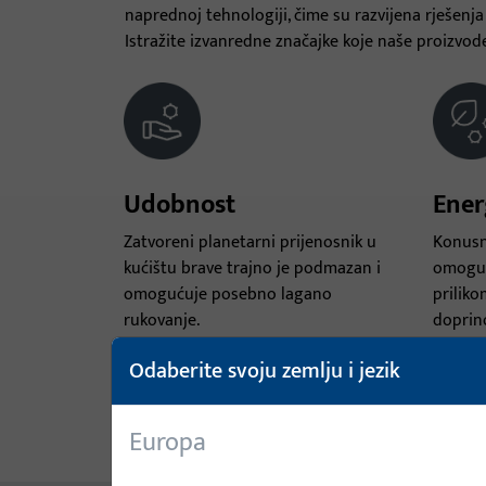
naprednoj tehnologiji, čime su razvijena rješenj
Istražite izvanredne značajke koje naše proizvo
Udobnost
Ener
Zatvoreni planetarni prijenosnik u
Konusni
kućištu brave trajno je podmazan i
omoguć
omogućuje posebno lagano
priliko
rukovanje.
doprino
Odaberite svoju zemlju i jezik
Europa