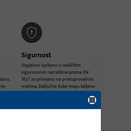
Sigurnost
m
Uspješno ispitano u različitim
sigurnosnim razredima prema EN
atno,
1627 za primjenu na protuprovalnim
nje
vratima. Zaključne kuke imaju kaljenu
nog
čeličnu jezgru otpornu na piljenje i
zaštićene su izbačajem od 24 mm
protiv potiskivanja.