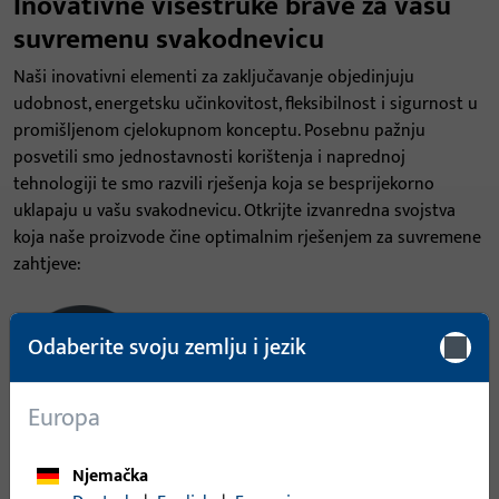
Inovativne višestruke brave za vašu
suvremenu svakodnevicu
Naši inovativni elementi za zaključavanje objedinjuju
udobnost, energetsku učinkovitost, fleksibilnost i sigurnost u
promišljenom cjelokupnom konceptu. Posebnu pažnju
posvetili smo jednostavnosti korištenja i naprednoj
tehnologiji te smo razvili rješenja koja se besprijekorno
uklapaju u vašu svakodnevicu. Otkrijte izvanredna svojstva
koja naše proizvode čine optimalnim rješenjem za suvremene
zahtjeve:
Odaberite svoju zemlju i jezik
Europa
Njemačka
Udobnost