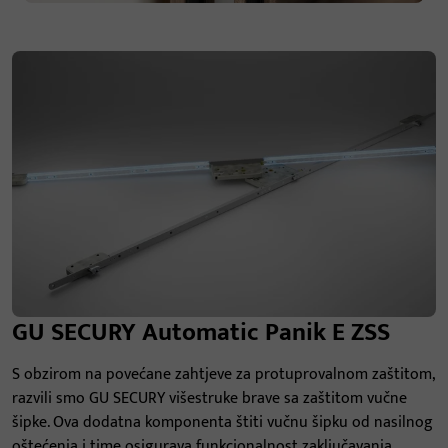
GU SECURY Automatic Panik E ZSS
S obzirom na povećane zahtjeve za protuprovalnom zaštitom,
razvili smo GU SECURY višestruke brave sa zaštitom vučne
šipke. Ova dodatna komponenta štiti vučnu šipku od nasilnog
oštećenja i time osigurava funkcionalnost zaključavanja.