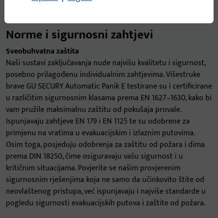
Norme i sigurnosni zahtjevi
Sveobuhvatna zaštita
Naši sustavi zaključavanja nude najvišu kvalitetu i sigurnost,
posebno prilagođenu individualnim zahtjevima. Višestruke
brave GU SECURY Automatic Panik E testirane su i certificirane
u različitim sigurnosnim klasama prema EN 1627–1630, kako bi
vam pružile maksimalnu zaštitu od pokušaja provale.
Ispunjavaju zahtjeve EN 179 i EN 1125 te su odobrene za
primjenu na vratima u evakuacijskim i izlaznim putovima.
Osim toga, posjeduju odobrenja za zaštitu od požara i dima
prema DIN 18250, čime osiguravaju vašu sigurnost i u
kritičnim situacijama. Povjerite se našim provjerenim
sigurnosnim rješenjima koja ne samo da učinkovito štite od
neovlaštenog pristupa, već ispunjavaju i najviše standarde u
pogledu sigurnosti evakuacijskih putova i zaštite od požara.