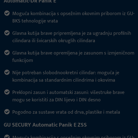
Automatic-DR Panik E
Moguća kombinacija s opsežnim okovnim priborom iz GU-
BKS tehnologije vrata
Glavna kutija brave pripremljena je za ugradnju profilnih
cilindara ili švicarskih okruglih cilindara
Glavna kutija brave opremljena je zasunom s izmjeničnom
funkcijom
Nije potreban slobodnookretni cilindar: moguća je
kombinacija sa standardnim cilindrima i okovima
Preklopni zasun i automatski zasuni: višestruke brave
mogu se koristiti za DIN lijevo i DIN desno
Pogodno za sustave vrata od drva, plastike i metala
GU SECURY Automatic Panik E ZSS
Moguća kombinacija s opsežnim okovnim priborom iz GU-