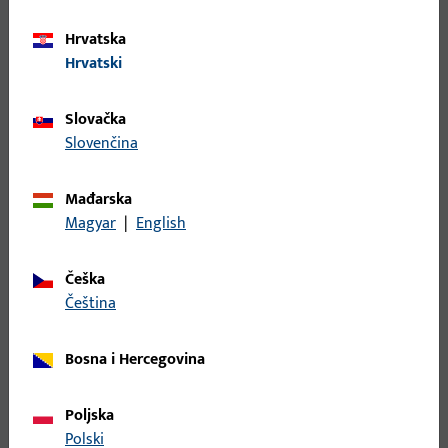
neovlaštenog otvaranja – idealno za javne objekte i područja
s velikom frekvencijom ljudi.
Hrvatska
Hrvatski
Slovačka
Slovenčina
Mađarska
Magyar
|
English
Češka
čeština
Bosna i Hercegovina
Poljska
Polski