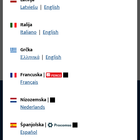
Ovdje besplatno preuzmite kataloge i brošure:
Latviešu
|
English
Italija
Na preuzimanja
Italiano
|
English
Grčka
Ελληνικά
|
English
Francuska
|
Français
Nizozemska
|
Nederlands
KONTAKT
Rado ćemo vam pomoći!
Španjolska
|
Español
Naš tim za korisničku podršku rado će vam pomoći sa svim