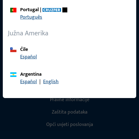
pitanjima vezanim uz proizvode, primjene i projekte.
Portugal
|
Jednostavno nas kontaktirajte telefonom ili e-poštom.
Português
Obratite nam se
Južna Amerika
Nazovite nas
Čile
Español
Argentina
Español
|
English
Općenito
Pravne informacije
Zaštita podataka
Opći uvjeti poslovanja