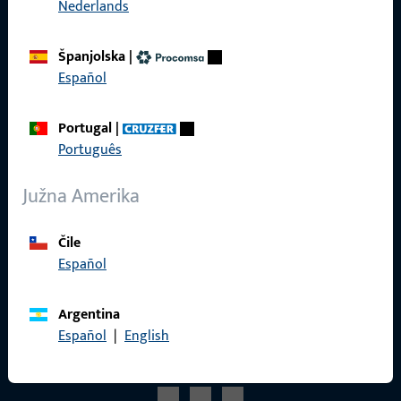
Nederlands
Reference
Katalog proizvoda
Španjolska
|
Español
Portugal
|
Kontakt
Português
Uskočiti u kontakt
Južna Amerika
ProPoint servisni portal
Čile
Servis
Español
Argentina
Español
|
English
Društveni mediji