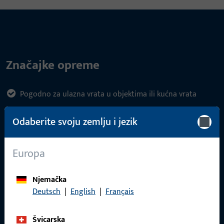
Značajke opreme
Pogodno za ulazna vrata u objektima ili kućna vrata
Kompatibilno s drvenim, čeličnim i aluminijskim vratima
Odaberite svoju zemlju i jezik
Izrađeno od otpornog nehrđajućeg čelika
Europa
Dostupno u različitim oblicima ručki: ravna, kosa,
Njemačka
zakrivljena ili ručka u obliku luka
Deutsch
|
English
|
Français
Montaža na rozeti ili s prikrivenim pričvršćivanjem
Švicarska