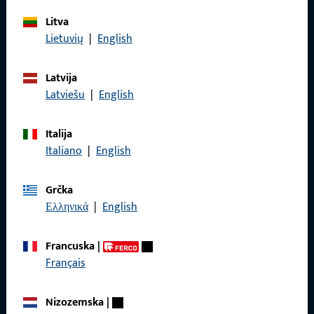
Litva
Općenito
Lietuvių
|
English
Pravne informacije
Latvija
Latviešu
|
English
Zaštita podataka
Opći uvjeti poslovanja
Italija
Italiano
|
English
Grčka
Brzi pristup
Ελληνικά
|
English
Proizvodi
Francuska
|
Français
O nama
Karijera
Nizozemska
|