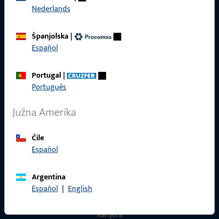
Nederlands
Općenito
Španjolska
|
Español
Pravne informacije
Portugal
|
Zaštita podataka
Português
Opći uvjeti poslovanja
Južna Amerika
Čile
Español
Brzi pristup
Proizvodi
Argentina
Español
|
English
O nama
Karijera