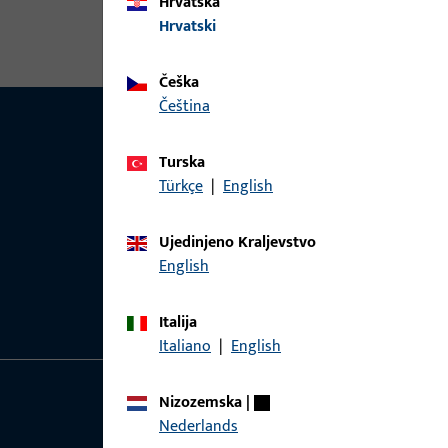
Hrvatska
Hrvatski
Češka
čeština
Turska
Türkçe
|
English
Ujedinjeno Kraljevstvo
English
Italija
Italiano
|
English
Nizozemska
|
Općenito
Brzi pristup
Nederlands