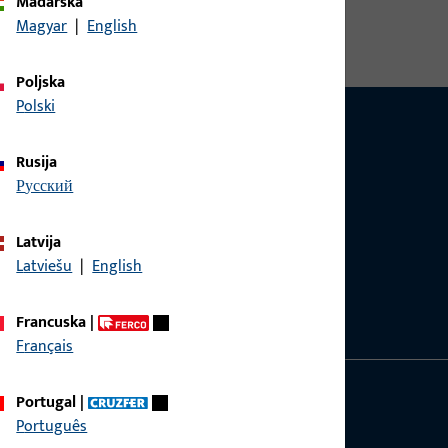
Mađarska
Magyar
|
English
Poljska
Polski
Rusija
русский
pitanjima vezanim uz proizvode, primjene i
Latvija
štom.
Latviešu
|
English
Francuska
|
Français
Portugal
|
GU d.o.o.
Português