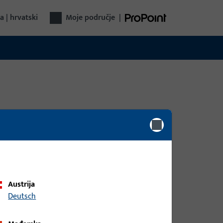
a | hrvatski
Moje područje
|
Austrija
Deutsch