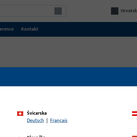
Hrvatsk
erence
Kontakt
k
o
n
t
r
o
l
o
m
|
G
U
k
o
n
c
e
p
t
u
l
a
z
n
i
h
v
r
a
t
a
Švicarska
Deutsch
|
Français