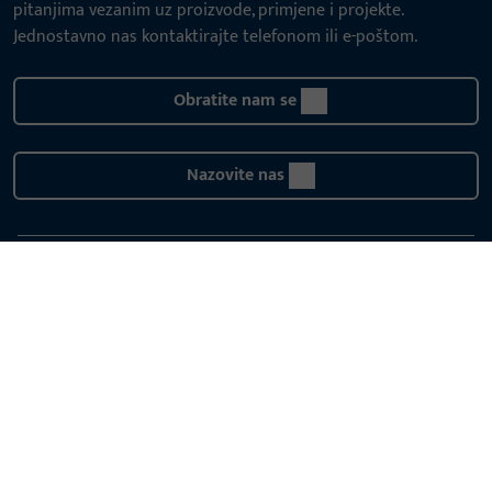
pitanjima vezanim uz proizvode, primjene i projekte.
Jednostavno nas kontaktirajte telefonom ili e-poštom.
Obratite nam se
Nazovite nas
Općenito
Pravne informacije
Zaštita podataka
Opći uvjeti poslovanja