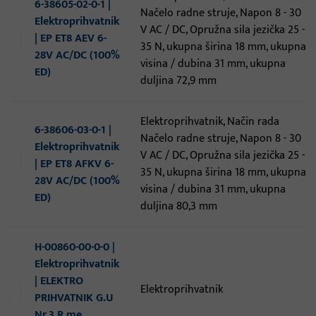
6-38605-02-0-1 |
Načelo radne struje, Napon 8 - 30
Elektroprihvatnik
V AC / DC, Opružna sila jezička 25 -
| EP ET8 AEV 6-
35 N, ukupna širina 18 mm, ukupna
28V AC/DC (100%
visina / dubina 31 mm, ukupna
ED)
duljina 72,9 mm
Elektroprihvatnik, Način rada
6-38606-03-0-1 |
Načelo radne struje, Napon 8 - 30
Elektroprihvatnik
V AC / DC, Opružna sila jezička 25 -
| EP ET8 AFKV 6-
35 N, ukupna širina 18 mm, ukupna
28V AC/DC (100%
visina / dubina 31 mm, ukupna
ED)
duljina 80,3 mm
H-00860-00-0-0 |
Elektroprihvatnik
| ELEKTRO
Elektroprihvatnik
PRIHVATNIK G.U
Nr.3 R me