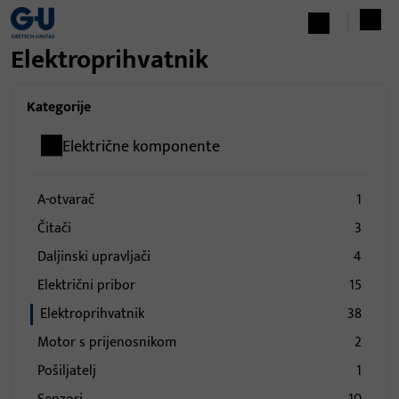
Elektroprihvatnik
Kategorije
Električne komponente
A-otvarač
1
čitači
3
Daljinski upravljači
4
Električni pribor
15
Elektroprihvatnik
38
Motor s prijenosnikom
2
Pošiljatelj
1