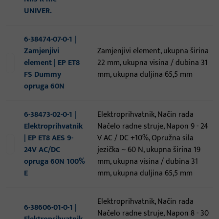
UNIVER.
6-38474-07-0-1 |
Zamjenjivi
Zamjenjivi element, ukupna širina
element | EP ET8
22 mm, ukupna visina / dubina 31
FS Dummy
mm, ukupna duljina 65,5 mm
opruga 60N
6-38473-02-0-1 |
Elektroprihvatnik, Način rada
Elektroprihvatnik
Načelo radne struje, Napon 9 - 24
| EP ET8 AES 9-
V AC / DC +10%, Opružna sila
24V AC/DC
jezička ~ 60 N, ukupna širina 19
opruga 60N 100%
mm, ukupna visina / dubina 31
E
mm, ukupna duljina 65,5 mm
Elektroprihvatnik, Način rada
6-38606-01-0-1 |
Načelo radne struje, Napon 8 - 30