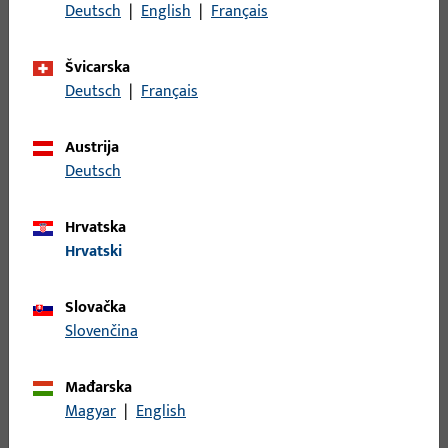
Opis površine
ferGUard*silber
Deutsch
|
English
|
Français
Bruto težina
0,138 KG
Švicarska
Jedinica pakiranja
1 KOM
Deutsch
|
Français
Najmanja jedinica narudžbe
1 KOM
Austrija
Deutsch
Prijava
Hrvatska
Prijavite se podacima kupca da biste dobili informacije o
Hrvatski
cijeni ili naručili artikle
Slovačka
prijava
Slovenčina
Mađarska
Izradi račun
Magyar
|
English
Opis proizvoda
Tehnički podaci