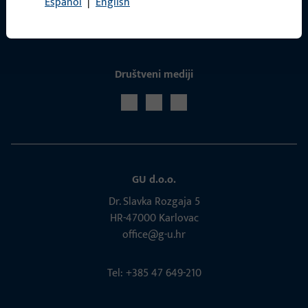
Español
|
English
Društveni mediji
GU d.o.o.
Dr. Slavka Rozgaja 5
HR-47000 Karlovac
office@g-u.hr
Tel: +385 47 649-210