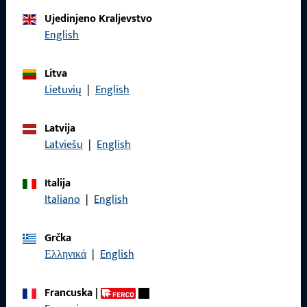
Obratite nam se
Ujedinjeno Kraljevstvo
English
Nazovite nas
Litva
Lietuvių
|
English
Latvija
Općenito
Latviešu
|
English
Pravne informacije
Italija
Zaštita podataka
Italiano
|
English
Opći uvjeti poslovanja
Grčka
Ελληνικά
|
English
Francuska
|
Brzi pristup