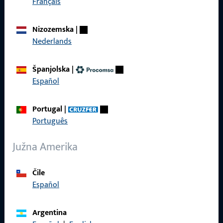
Français
Proizvodi
Nizozemska
|
O nama
Nederlands
Karijera
Španjolska
|
Reference
Español
Katalog proizvoda
Portugal
|
Português
Južna Amerika
Kontakt
Čile
Uskočiti u kontakt
Español
ProPoint servisni portal
Argentina
Servis