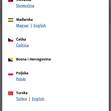
Slovenčina
Nema dostupnog sadržaja
Mađarska
Magyar
|
English
Varijante
Češka
čeština
Za ovaj proizvod dostupne su sljedeće varijante:
Bosna i Hercegovina
6-29559-00-R-0 | Kolica | *LAUFSCHUH
HINTEN GU 966/150
Poljska
Polski
Kolica, ukupna širina 45,7 mm, ukupna visina / dubina 177 mm,
Turska
ukupna duljina 223 mm, Maks. masa krila 150 kg, Smjer
Türkçe
|
English
otvaranja graničnik Desno