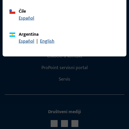
Katalog proizvoda
Čile
Español
Argentina
Español
|
English
Kontakt
Uskočiti u kontakt
ProPoint servisni portal
Servis
Društveni mediji