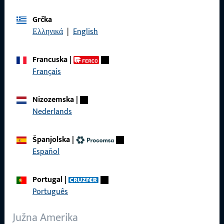
Općenito
Grčka
Ελληνικά
|
English
Pravne informacije
Francuska
|
Zaštita podataka
Français
Opći uvjeti poslovanja
Nizozemska
|
Nederlands
Brzi pristup
Španjolska
|
Español
Proizvodi
Portugal
|
O nama
Português
Karijera
Južna Amerika
Reference