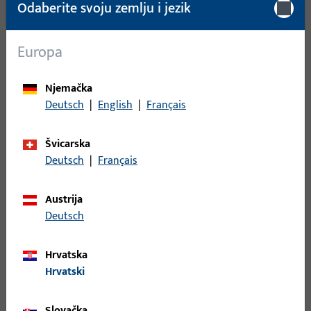
Odaberite svoju zemlju i jezik
Jedinica pakiranja
1 KOM
Najmanja jedinica narudžbe
1 KOM
Europa
Njemačka
Prijava
Deutsch
|
English
|
Français
Prijavite se podacima kupca da biste dobili informacije o
cijeni ili naručili artikle
Švicarska
Deutsch
|
Français
prijava
Austrija
Deutsch
Izradi račun
Hrvatska
Opis proizvoda
Tehnički podaci
Hrvatski
Preuzimanja
Slovačka