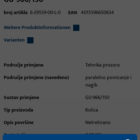
broj artikla
6-29559-00-L-0
EAN
4015596650634
Weitere Produktinformationen
Varianten
Područje primjene
Tehnika prozora
Područje primjene (navedeno)
paralelno pomicanje i
nagib
Sustav primjene
GU-966/150
Tip proizvoda
Kolica
Opis površine
Netretirano
Bruto težina
0,88 KG