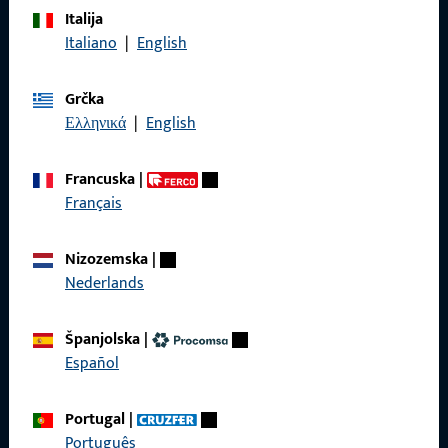
Italija
Nazovite nas
Italiano
|
English
Grčka
Ελληνικά
|
English
Općenito
Francuska
|
Pravne informacije
Français
Zaštita podataka
Nizozemska
|
Opći uvjeti poslovanja
Nederlands
Španjolska
|
Español
Brzi pristup
Portugal
|
Proizvodi
Português