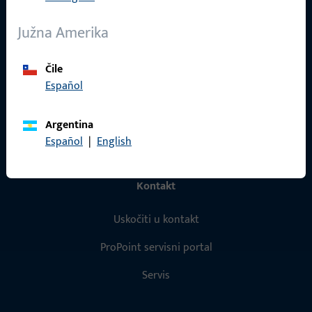
O nama
Južna Amerika
Karijera
Čile
Reference
Español
Katalog proizvoda
Argentina
Español
|
English
Kontakt
Uskočiti u kontakt
ProPoint servisni portal
Servis