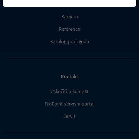
O nama
Karijera
Reference
Katalog proizvoda
Kontakt
Uskočiti u kontakt
ProPoint servisni portal
Servis