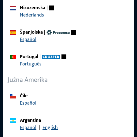
Nazovite nas
Nizozemska
|
Nederlands
Španjolska
|
Español
Općenito
Pravne informacije
Portugal
|
Português
Zaštita podataka
Južna Amerika
Opći uvjeti poslovanja
Čile
Español
Brzi pristup
Argentina
Español
|
English
Proizvodi