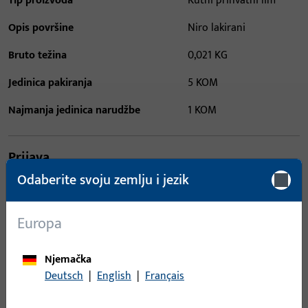
Tip proizvoda
Kutni prihvatni lim
Opis površine
Niro lakirani
Bruto težina
0,021 KG
Jedinica pakiranja
5 KOM
Najmanja jedinica narudžbe
1 KOM
Prijava
Odaberite svoju zemlju i jezik
Prijavite se podacima kupca da biste dobili informacije o
cijeni ili naručili artikle
Europa
prijava
Njemačka
Deutsch
|
English
|
Français
Izradi račun