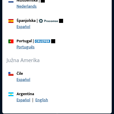
Nizozemska
|
Nederlands
Španjolska
|
Općenito
Español
Pravne informacije
Portugal
|
Zaštita podataka
Português
Opći uvjeti poslovanja
Južna Amerika
Čile
Español
Brzi pristup
Argentina
Proizvodi
Español
|
English
O nama