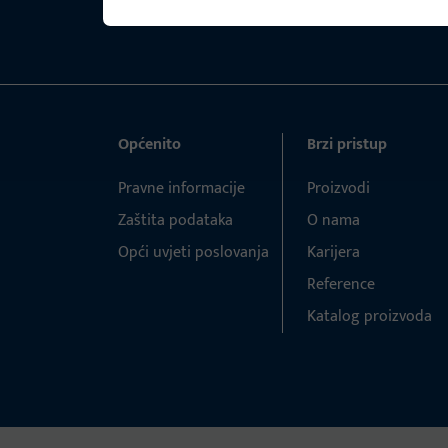
Općenito
Brzi pristup
Pravne informacije
Proizvodi
Zaštita podataka
O nama
Opći uvjeti poslovanja
Karijera
Reference
Katalog proizvoda