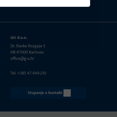
GU d.o.o.
Dr. Slavka Rozgaja 5
HR-47000 Karlovac
office@g-u.hr
Tel: +385 47 649-210
Stupanje u kontakt