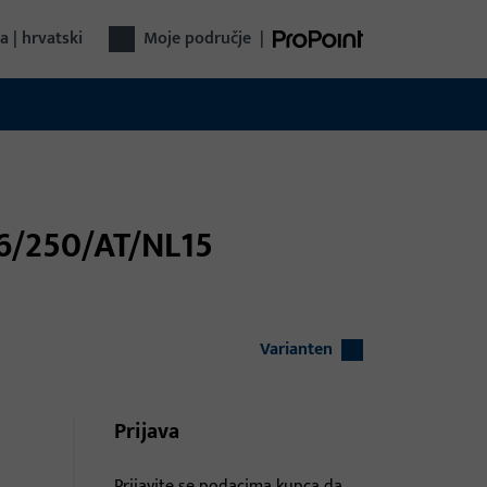
a | hrvatski
Moje područje
|
46/250/AT/NL15
Varianten
Prijava
Prijavite se podacima kupca da