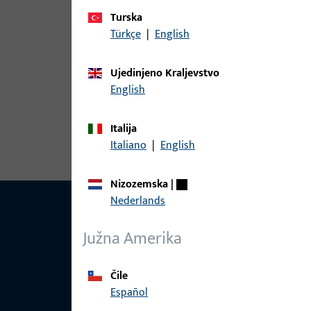
Varijante
Turska
Za ovaj proizvod dostupne su sljedeće varijante:
Türkçe
|
English
Ujedinjeno Kraljevstvo
artikl
English
6-29476-03-R-1 | Kutni prihvatni l
Italija
Italiano
|
English
Nizozemska
|
Nederlands
Južna Amerika
Čile
Español