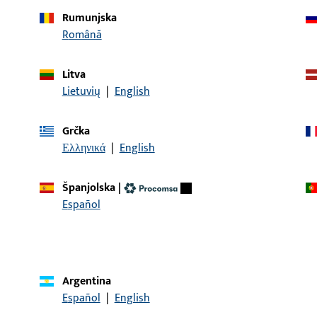
Rumunjska
Română
Litva
opis artikla
Lietuvių
|
English
im | Sbl/L28x9/146/250/AT/NL15
Kutni prihvatni lim, uk
ukupna duljina 250 mm, 
Grčka
Smjer otvaranja granič
Ελληνικά
|
English
Španjolska
|
Español
KONTAKT
Rado ćemo vam pomoći!
Naš tim za korisničku podršku rado će vam pomoći sa svim 
Argentina
projekte. Jednostavno nas kontaktirajte telefonom ili e-po
Español
|
English