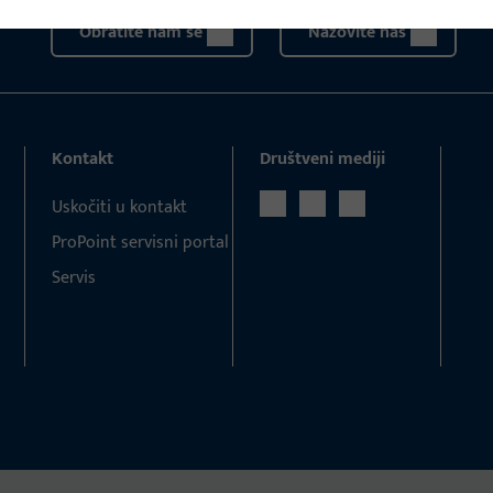
Obratite nam se
Nazovite nas
Kontakt
Društveni mediji
Uskočiti u kontakt
ProPoint servisni portal
Servis