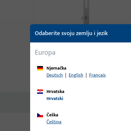
Odaberite svoju zemlju i jezik
Europa
Njemačka
Deutsch
|
English
|
Français
Opis proizvoda
Tehnički pod
Hrvatska
Hrvatski
Nema dostupnog sadržaja
Češka
čeština