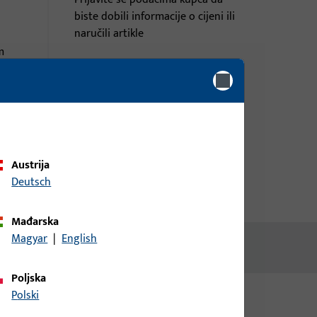
biste dobili informacije o cijeni ili
naručili artikle
m
prijava
Izradi račun
Austrija
Deutsch
Mađarska
Magyar
|
English
Poljska
Polski