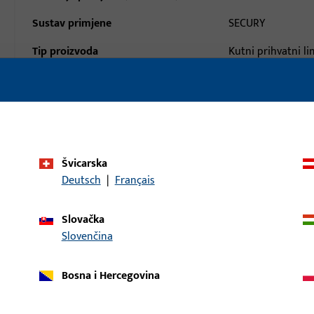
Sustav primjene
SECURY
Tip proizvoda
Kutni prihvatni li
Opis površine
ferGUard*silber
Bruto težina
0,199 KG
Jedinica pakiranja
1 KOM
Švicarska
Najmanja jedinica narudžbe
1 KOM
Deutsch
|
Français
aci
Preuzimanja
Slovačka
Slovenčina
Bosna i Hercegovina