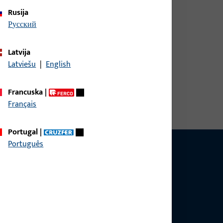
Rusija
русский
Latvija
Latviešu
|
English
upna širina 28 mm, ukupna visina / dubina 11 mm,
Položaj utora 15 mm, Zamjenjivi element Da,
Francuska
|
nik Desno
Français
Portugal
|
Português
pitanjima vezanim uz proizvode, primjene i
štom.