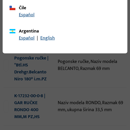
Poluoliva pogonskog mehanizma,
pogonskog
Čile
Naziv modela BELCANTO, ukupna
mehanizma | *Krt.
Español
širina 47,7 mm, Smjer otvaranja
PSK
graničnik Desno
Getr.Drehgr.Belcanto
Argentina
abschl.2D
Español
|
English
K-17014-00-0-8 |
Pogonske ručke |
Pogonske ručke, Naziv modela
*Btl.HS
BELCANTO, Razmak 69 mm
Drehgr.Belcanto
Niro 180° i.m.PZ
K-17232-00-0-8 |
GAR RUČKE
Naziv modela RONDO, Razmak 69
RONDO 400
mm, ukupna širina 33,5 mm
MM,M PZ,HS