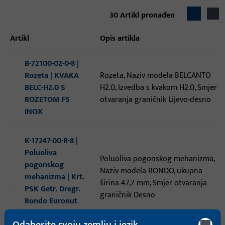
30
Artikl pronađen
artikl
opis artikla
B-72100-02-0-8 |
Rozeta | KVAKA
Rozeta, Naziv modela BELCANTO
BELC-H2.0 S
H2.0, Izvedba s kvakom H2.0, Smjer
ROZETOM FS
otvaranja graničnik Lijevo-desno
INOX
K-17247-00-R-8 |
Poluoliva
Poluoliva pogonskog mehanizma,
pogonskog
Naziv modela RONDO, ukupna
mehanizma | Krt.
širina 47,7 mm, Smjer otvaranja
PSK Getr. Dregr.
graničnik Desno
Rondo Euronut
Alu
Odaberite svoju zemlju i jezik