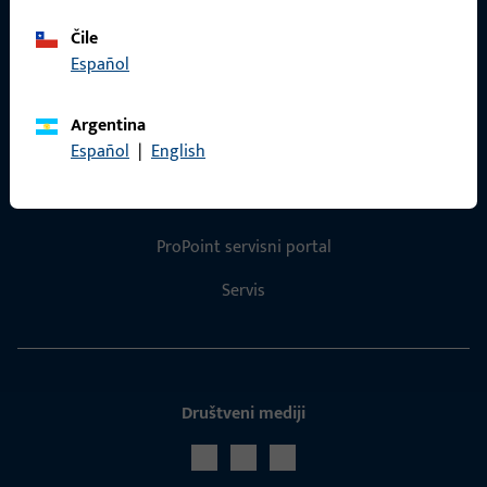
Katalog proizvoda
Čile
Español
Argentina
Español
|
English
Kontakt
Uskočiti u kontakt
ProPoint servisni portal
Servis
Društveni mediji