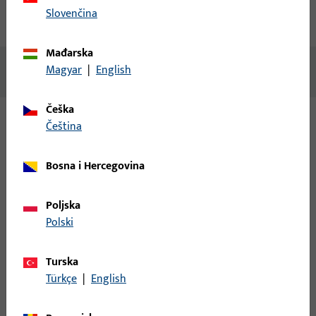
Slovenčina
Preuzimanja
Mađarska
Magyar
|
English
Nema dostupnog sadržaja
Češka
čeština
Varijante
Bosna i Hercegovina
Za ovaj proizvod dostupne su sljedeće varijante:
Poljska
H-01515-00-R-0 | Montažna konzola | *GU
Polski
Montagekonsole rechts
Turska
Montažna konzola
Türkçe
|
English