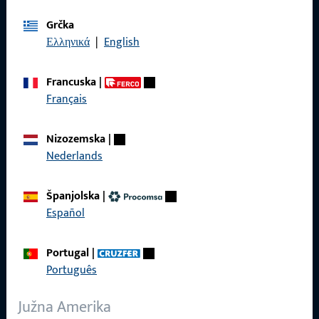
Općenito
Grčka
Ελληνικά
|
English
Pravne informacije
Zaštita podataka
Francuska
|
Français
Opći uvjeti poslovanja
Nizozemska
|
Nederlands
Brzi pristup
Španjolska
|
Español
Proizvodi
O nama
Portugal
|
Português
Karijera
Južna Amerika
Reference