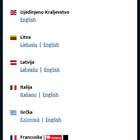
Ujedinjeno Kraljevstvo
Obratite nam se
English
Nazovite nas
Litva
Lietuvių
|
English
Latvija
Latviešu
|
English
Općenito
Pravne informacije
Italija
Italiano
|
English
Zaštita podataka
Opći uvjeti poslovanja
Grčka
Ελληνικά
|
English
Francuska
|