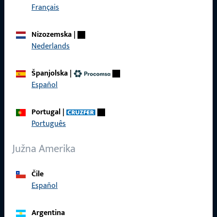
Français
Brzi pristup
Proizvodi
Nizozemska
|
Nederlands
O nama
Karijera
Španjolska
|
Español
Reference
Katalog proizvoda
Portugal
|
Português
Južna Amerika
Kontakt
Čile
Español
Uskočiti u kontakt
ProPoint servisni portal
Argentina