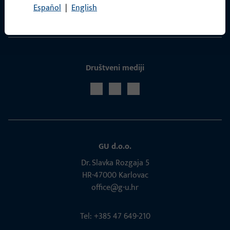
Español
|
English
Servis
Društveni mediji
GU d.o.o.
Dr. Slavka Rozgaja 5
HR-47000 Karlovac
office@g-u.hr
Tel: +385 47 649-210