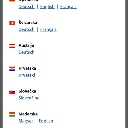
Opis površine
Nehrđajući čelik (inox),
Deutsch
|
English
|
Français
bruše
Bruto težina
0,134 KG
Švicarska
Deutsch
|
Français
Jedinica pakiranja
1 KOM
Najmanja jedinica narudžbe
1 KOM
Austrija
Deutsch
Prijava
Hrvatska
Prijavite se podacima kupca da biste dobili informacije o
Hrvatski
cijeni ili naručili artikle
Slovačka
Slovenčina
prijava
Mađarska
Izradi račun
Magyar
|
English