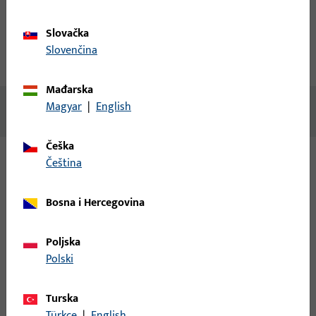
Opis proizvoda
Tehnički podaci
Slovačka
Slovenčina
Preuzimanja
Mađarska
Magyar
|
English
Nema dostupnog sadržaja
Češka
čeština
Varijante
Bosna i Hercegovina
Za ovaj proizvod dostupne su sljedeće varijante:
Poljska
6-29094-02-L-1 | Prihvatni lim | Prihvatni lim
Polski
čelnica 16mm Eurofalc 18X8
Turska
Türkçe
|
English