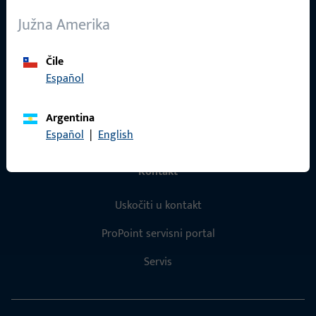
O nama
Južna Amerika
Karijera
Čile
Reference
Español
Katalog proizvoda
Argentina
Español
|
English
Kontakt
Uskočiti u kontakt
ProPoint servisni portal
Servis