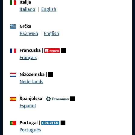
Italija
Nazovite nas
Italiano
|
English
Grčka
Ελληνικά
|
English
Općenito
Francuska
|
Pravne informacije
Français
Zaštita podataka
Nizozemska
|
Opći uvjeti poslovanja
Nederlands
Španjolska
|
Español
Brzi pristup
Portugal
|
Proizvodi
Português