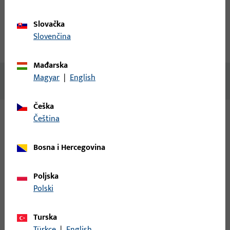
Opis proizvoda
Tehnički podaci
Slovačka
Slovenčina
Preuzimanja
Mađarska
Magyar
|
English
Nema dostupnog sadržaja
Češka
čeština
Varijante
Bosna i Hercegovina
Za ovaj proizvod dostupne su sljedeće varijante:
Poljska
6-37558-4P-R-1 | Prihvatni lim |
Polski
Sbl/U35x8/146/216/AT/NL12/Est
Turska
Türkçe
|
English