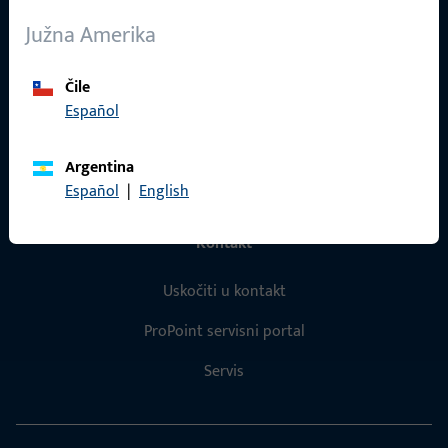
O nama
Južna Amerika
Karijera
Čile
Reference
Español
Katalog proizvoda
Argentina
Español
|
English
Kontakt
Uskočiti u kontakt
ProPoint servisni portal
Servis