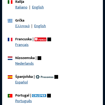
Italija
Nazovite nas
Italiano
|
English
Grčka
Ελληνικά
|
English
Općenito
Francuska
|
Pravne informacije
Français
Zaštita podataka
Nizozemska
|
Opći uvjeti poslovanja
Nederlands
Španjolska
|
Español
Brzi pristup
Portugal
|
Proizvodi
Português