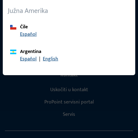
O nama
Južna Amerika
Karijera
Čile
Reference
Español
Katalog proizvoda
Argentina
Español
|
English
Kontakt
Uskočiti u kontakt
ProPoint servisni portal
Servis