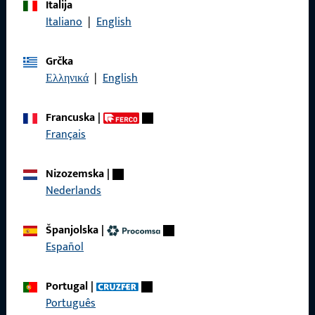
Italija
Nazovite nas
Italiano
|
English
Grčka
Ελληνικά
|
English
Općenito
Francuska
|
Pravne informacije
Français
Zaštita podataka
Nizozemska
|
Opći uvjeti poslovanja
Nederlands
Španjolska
|
Español
Brzi pristup
Portugal
|
Proizvodi
Português