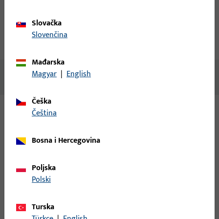
Opis proizvoda
Tehnički podaci
Slovačka
Slovenčina
Preuzimanja
Mađarska
Magyar
|
English
Nema dostupnog sadržaja
Češka
čeština
Varijante
Bosna i Hercegovina
Za ovaj proizvod dostupne su sljedeće varijante:
Poljska
6-37558-62-R-1 | Prihvatni lim | PRIH. LIM
Polski
REHAU S 730 DESNI
Turska
Türkçe
|
English