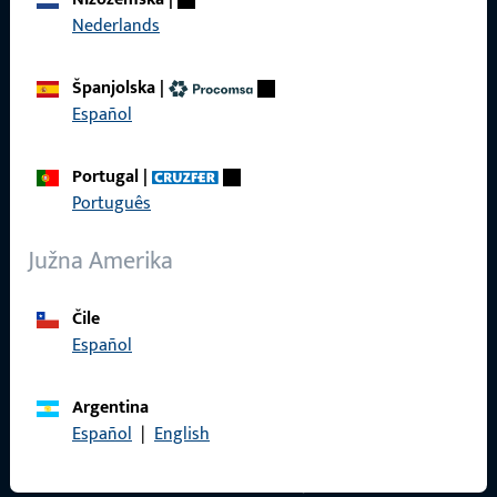
Karijera
Nederlands
Reference
Španjolska
|
Katalog proizvoda
Español
Portugal
|
Português
Kontakt
Južna Amerika
Uskočiti u kontakt
ProPoint servisni portal
Čile
Español
Servis
Argentina
Español
|
English
Društveni mediji