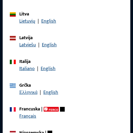
Litva
Lietuvių
|
English
Općenito
Latvija
Pravne informacije
Latviešu
|
English
Zaštita podataka
Italija
Opći uvjeti poslovanja
Italiano
|
English
Grčka
Ελληνικά
|
English
Brzi pristup
Francuska
|
Proizvodi
Français
O nama
Nizozemska
|