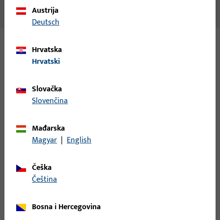
Nema dostupnog sadržaja
Austrija
Deutsch
Hrvatska
Varijante
Hrvatski
Za ovaj proizvod dostupne su sljedeće varijante:
Slovačka
Slovenčina
9-37564-00-0-5 | Spojnica zaokretnog krila |
DR.HAHN SPOJNICA KT-N, 15-20 mm, UC5
Mađarska
Magyar
|
English
Spojnica zaokretnog krila, ukupna širina 99 mm, ukupna
duljina 112 mm, Maks. masa krila 160 kg, Smjer otvaranja
Češka
graničnik Neutralni smjer
čeština
Bosna i Hercegovina
9-37564-00-0-7 | Spojnica zaokretnog krila |
DR.HAHN SPOJNICA KT-N, 15-20 mm, BIJELA