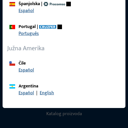
Španjolska
|
Español
Zaštita podataka
Opći uvjeti poslovanja
Portugal
|
Português
Južna Amerika
Brzi pristup
Čile
Proizvodi
Español
O nama
Argentina
Karijera
Español
|
English
Reference
Katalog proizvoda