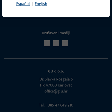
Español
|
English
Servis
Društveni mediji
GU d.o.o.
Dr. Slavka Rozgaja 5
HR-47000 Karlovac
office@g-u.hr
Tel: +385 47 649-210