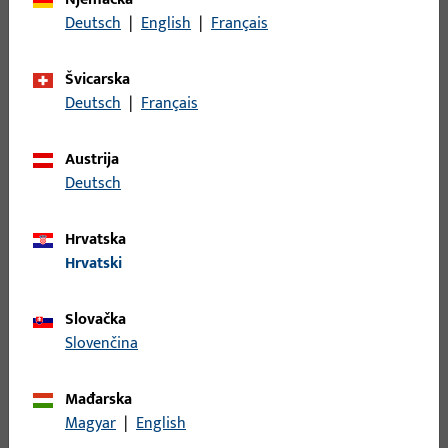
Deutsch
|
English
|
Français
Opis površine
ferGUard*silber
Bruto težina
0,135 KG
Švicarska
Deutsch
|
Français
Jedinica pakiranja
1 KOM
Najmanja jedinica narudžbe
1 KOM
Austrija
Deutsch
Prijava
Hrvatska
Prijavite se podacima kupca da biste dobili informacije o
Hrvatski
cijeni ili naručili artikle
Slovačka
Slovenčina
prijava
Mađarska
Izradi račun
Magyar
|
English