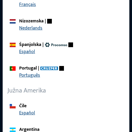
Français
Brzi pristup
Proizvodi
Nizozemska
|
Nederlands
O nama
Karijera
Španjolska
|
Español
Reference
Katalog proizvoda
Portugal
|
Português
Južna Amerika
Kontakt
Čile
Español
Uskočiti u kontakt
ProPoint servisni portal
Argentina