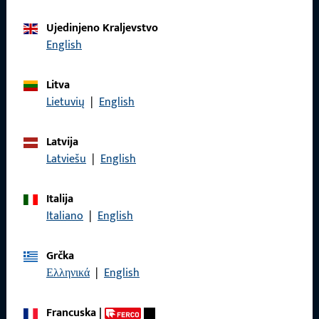
Ujedinjeno Kraljevstvo
Obratite nam se
English
Nazovite nas
Litva
Lietuvių
|
English
Latvija
Latviešu
|
English
Općenito
Pravne informacije
Italija
Italiano
|
English
Zaštita podataka
Opći uvjeti poslovanja
Grčka
Ελληνικά
|
English
Francuska
|