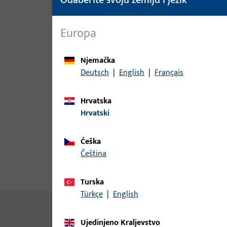
Europa
Njemačka
Deutsch
|
English
|
Français
Hrvatska
Hrvatski
Češka
čeština
Opis proizvoda
Tehnički pod
Turska
Türkçe
|
English
Nema dostupnog sadržaja
Ujedinjeno Kraljevstvo