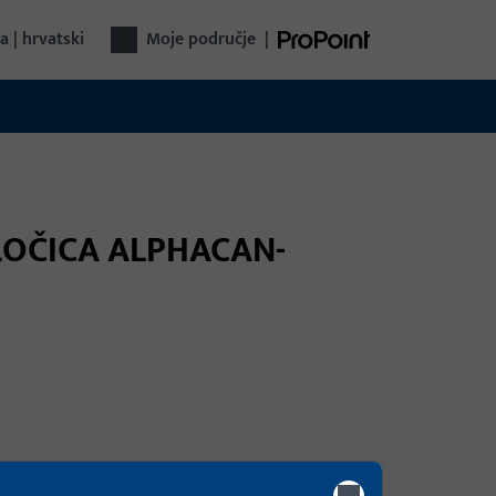
a | hrvatski
Moje područje
|
PLOČICA ALPHACAN-
Prijava