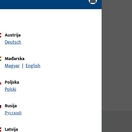
je i
Prijavite se podacima kupca da
biste dobili informacije o cijeni ili
naručili artikle
Austrija
prijava
Deutsch
Mađarska
Izradi račun
Magyar
|
English
Poljska
Polski
Rusija
русский
Latvija