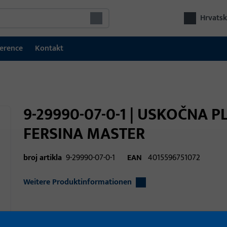
Hrvatsk
erence
Kontakt
9-29990-07-0-1 | USKOČNA 
FERSINA MASTER
broj artikla
9-29990-07-0-1
EAN
4015596751072
Weitere Produktinformationen
Područje primjene
Tehnika prozora