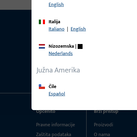
English
Italija
Italiano
|
English
Nizozemska
|
Nederlands
Južna Amerika
Čile
Español
Općenito
Brzi pristup
Pravne informacije
Proizvodi
Zaštita podataka
O nama