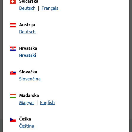
Švicarska
Deutsch
|
Français
Prijava
Austrija
Deutsch
Prijavite se podacima kupca da biste dobili informacije o
cijeni ili naručili artikle
Hrvatska
Hrvatski
prijava
Slovačka
Izradi račun
Slovenčina
Opis proizvoda
Tehnički podaci
Mađarska
Magyar
|
English
Preuzimanja
Češka
čeština
Nema dostupnog sadržaja