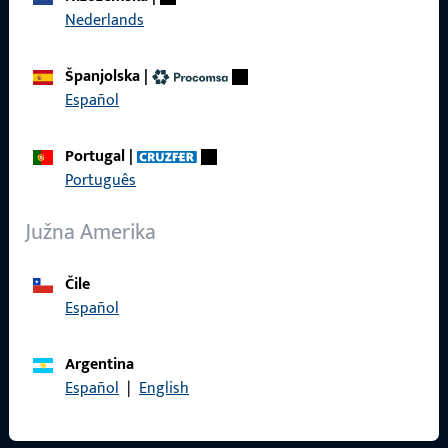
Nederlands
Reference
Španjolska
|
Katalog proizvoda
Español
Portugal
|
Português
Kontakt
Južna Amerika
Uskočiti u kontakt
ProPoint servisni portal
Čile
Español
Servis
Argentina
Español
|
English
Društveni mediji