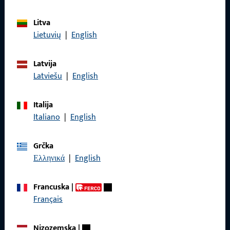
Litva
Lietuvių
|
English
Općenito
Pravne informacije
Latvija
Latviešu
|
English
Zaštita podataka
Opći uvjeti poslovanja
Italija
Italiano
|
English
Grčka
Ελληνικά
|
English
Brzi pristup
Francuska
|
Proizvodi
Français
O nama
Nizozemska
|
Karijera