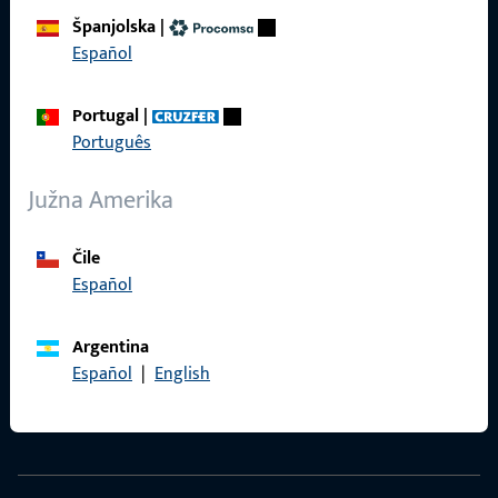
Španjolska
|
Español
Kontakt
Portugal
|
Português
Uskočiti u kontakt
ProPoint servisni portal
Južna Amerika
Servis
Čile
Español
Argentina
Društveni mediji
Español
|
English