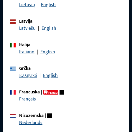
Lietuvių
|
English
Pravne informacije
Zaštita podataka
Latvija
Latviešu
|
English
Opći uvjeti poslovanja
Italija
Italiano
|
English
Brzi pristup
Grčka
Ελληνικά
|
English
Proizvodi
O nama
Francuska
|
Français
Karijera
Reference
Nizozemska
|
Nederlands
Katalog proizvoda