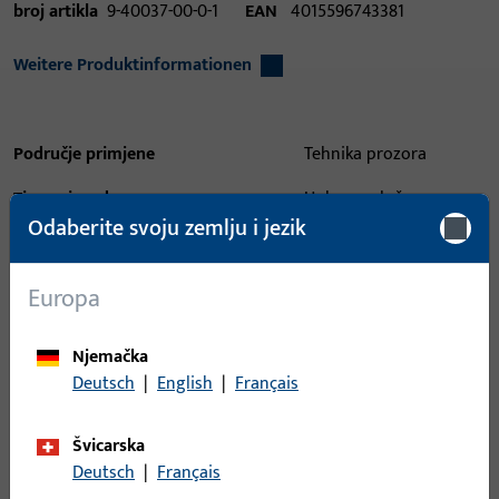
broj artikla
9-40037-00-0-1
EAN
4015596743381
Weitere Produktinformationen
Područje primjene
Tehnika prozora
Tip proizvoda
Uglavna ploča
Odaberite svoju zemlju i jezik
Opis površine
ferGUard*silber
Bruto težina
0,034 KG
Europa
Jedinica pakiranja
1 KOM
Njemačka
Najmanja jedinica narudžbe
1 KOM
Deutsch
|
English
|
Français
Švicarska
Prijava
Deutsch
|
Français