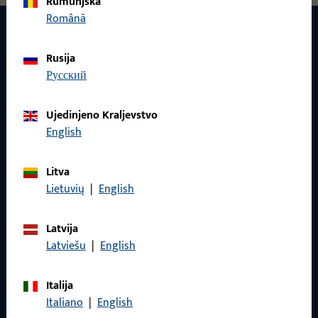
Rumunjska
Română
Rusija
KONTAKT
русский
Rado ćemo vam pomoći!
Ujedinjeno Kraljevstvo
Naš tim za korisničku podršku rado će vam pomoći sa svim
English
pitanjima vezanim uz proizvode, primjene i projekte.
Jednostavno nas kontaktirajte telefonom ili e-poštom.
Litva
Lietuvių
|
English
Obratite nam se
Latvija
Latviešu
|
English
Nazovite nas
Italija
Italiano
|
English