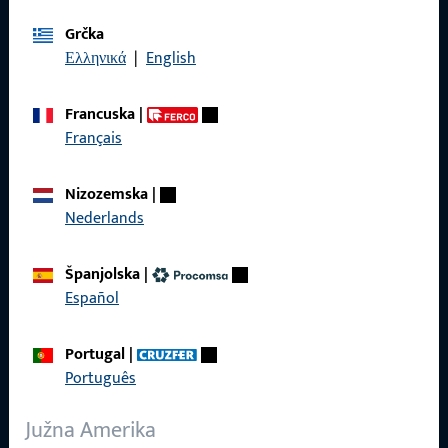
Općenito
Grčka
Ελληνικά
|
English
Pravne informacije
Zaštita podataka
Francuska
|
Français
Opći uvjeti poslovanja
Nizozemska
|
Nederlands
Brzi pristup
Španjolska
|
Español
Proizvodi
O nama
Portugal
|
Português
Karijera
Južna Amerika
Reference