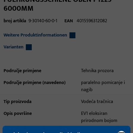
6000MM
broj artikla
9-30140-60-0-1
EAN
4015596312082
Weitere Produktinformationen
Varianten
Područje primjene
Tehnika prozora
Područje primjene (navedeno)
paralelno pomicanje i
nagib
Tip proizvoda
Vodeća tračnica
Opis površine
EV1 eloksiran
prirodnom bojom
Bruto težina
2,24 KG