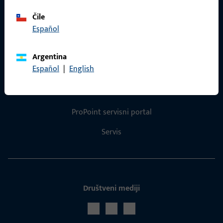
Katalog proizvoda
Čile
Español
Argentina
Kontakt
Español
|
English
Uskočiti u kontakt
ProPoint servisni portal
Servis
Društveni mediji