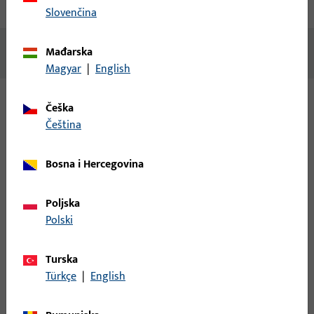
Preuzimanja
Slovenčina
Mađarska
Nema dostupnog sadržaja
Magyar
|
English
Češka
Varijante
čeština
Za ovaj proizvod dostupne su sljedeće varijante:
Bosna i Hercegovina
9-30140-60-0-5 | Vodeća tračnica | PSK
Poljska
FUEHRUNGSSCHIENE OBEN P1225 6000MM
Polski
Vodeća tračnica, ukupna širina 23,5 mm, ukupna visina /
Turska
dubina 17 mm, ukupna duljina 6.000 mm
Türkçe
|
English