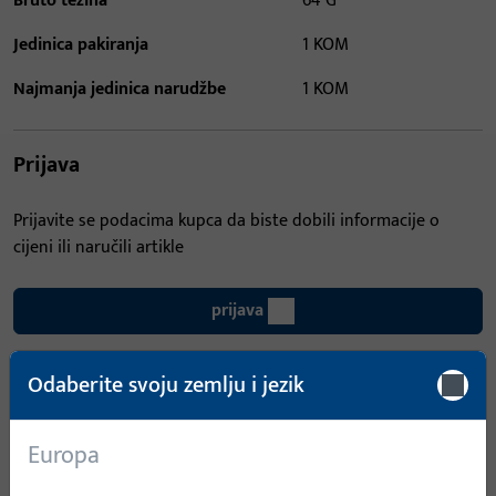
Bruto težina
64 G
Jedinica pakiranja
1 KOM
Najmanja jedinica narudžbe
1 KOM
Prijava
Prijavite se podacima kupca da biste dobili informacije o
cijeni ili naručili artikle
prijava
Odaberite svoju zemlju i jezik
Izradi račun
Opis proizvoda
Tehnički podaci
Europa