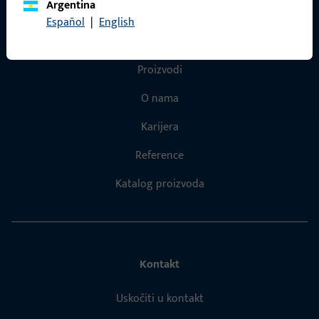
Argentina
Español
|
English
Brzi pristup
Proizvodi
O nama
Karijera
Reference
Katalog proizvoda
Kontakt
Uskočiti u kontakt