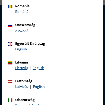
Románia
Română
Oroszország
русский
Egyesült Királyság
English
Litvánia
Lietuvių
|
English
KAPCSOLAT
Lettország
Latviešu
|
English
Szívesen segítünk Önnek!
Olaszország
Szolgáltató csapatunk örömmel áll rendelkezésére minden