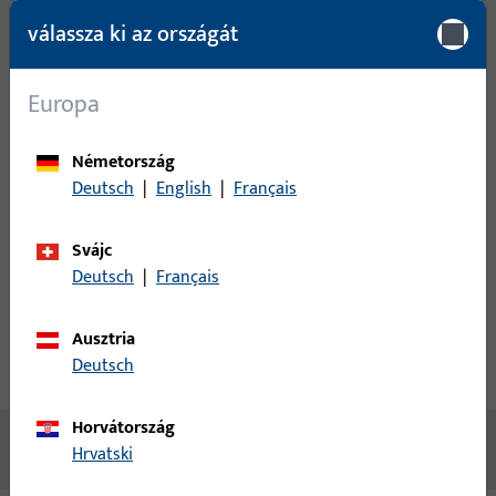
Bejelentkezés
válassza ki az országát
Kérjük, jelentkezzen be ügyféladataival, hogy tájékozódhasson
Europa
az árakról vagy termékeket rendelhessen
Németország
bejelentkezés
Deutsch
|
English
|
Français
Svájc
fiók létrehozása
Deutsch
|
Français
termékleírás
műszaki adatok
Ausztria
Deutsch
Letöltések
Horvátország
Nincs elérhető tartalom
Hrvatski