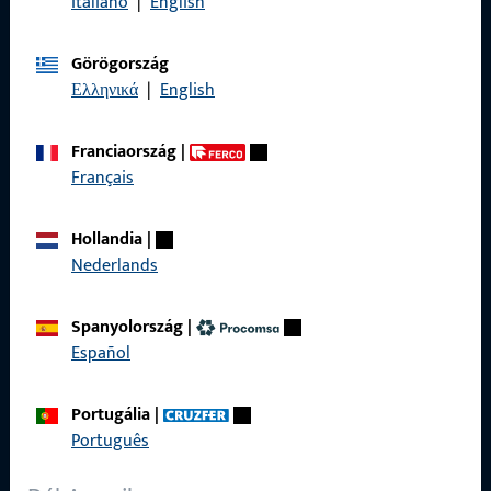
Italiano
|
English
termékkel, alkalmazással és projekttel kapcsolatos kérdésben.
Vegye fel velünk a kapcsolatot telefonon vagy e-mailben.
Görögország
Ελληνικά
|
English
vegye fel velünk a kapcsolatot
Franciaország
|
hívjon minket
Français
Hollandia
|
Nederlands
Általános
Spanyolország
|
Impresszum
Español
Adatvédelem
Portugália
|
ÁSZF
Português
Termékkatalógus