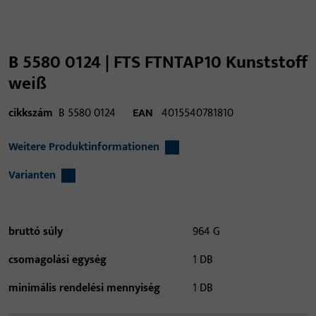
B 5580 0124 | FTS FTNTAP10 Kunststoff
weiß
cikkszám
B 5580 0124
EAN
4015540781810
Weitere Produktinformationen
Varianten
bruttó súly
964 G
csomagolási egység
1 DB
minimális rendelési mennyiség
1 DB