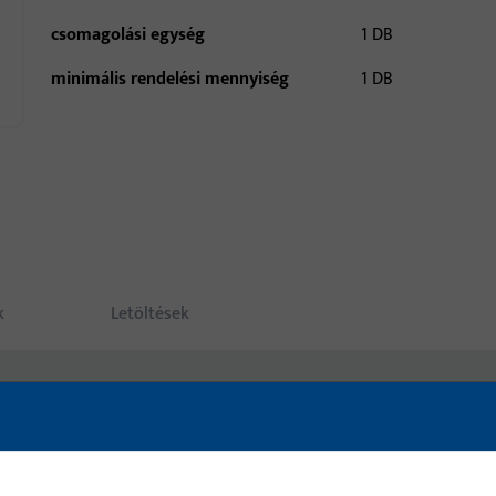
csomagolási egység
1 DB
minimális rendelési mennyiség
1 DB
k
Letöltések