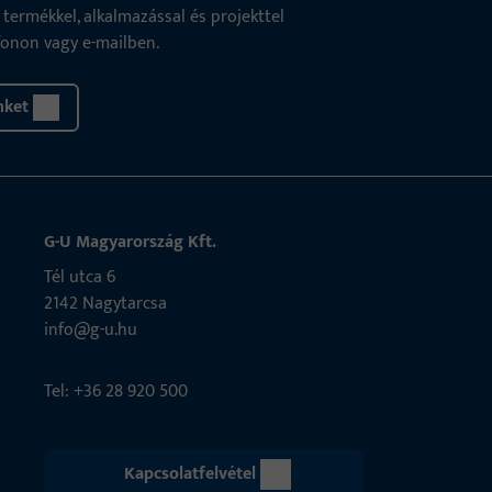
ermékkel, alkalmazással és projekttel
fonon vagy e-mailben.
nket
G-U Magyarország Kft.
Tél utca 6
2142 Nagytarcsa
info@g-u.hu
Tel: +36 28 920 500
Kapcsolatfelvétel