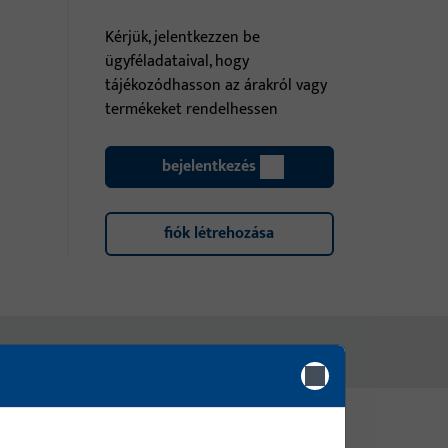
Kérjük, jelentkezzen be
ügyféladataival, hogy
tájékozódhasson az árakról vagy
termékeket rendelhessen
bejelentkezés
fiók létrehozása