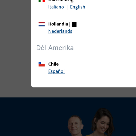
B 9000 0206 | W-SCHLIESSBLECH-
Italiano
|
English
Hollandia
|
Nederlands
B 9000 0247 | hajlított zárólemez
Dél-Amerika
Chile
Összes változat megtekintése
Español