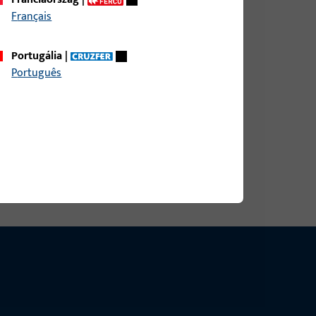
DIN RS AUS NICHTROST.STAHL,ABGER.,
Français
Portugália
|
Português