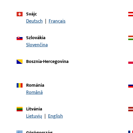
l:
Svájc
Deutsch
|
Français
cikkeleírás
Szlovákia
Slovenčina
28/43x200x1,5-EKG
LAPPENSCHLIESSBLECH, D
Bosznia-Hercegovina
28/43x200x1,5-EKG
LAPPENSCHLIESSBLECHE 
Románia
Română
ECHE DIN LS
WINKELSCHLIESSBLECHE 
Litvánia
200x24x26x2
Lietuvių
|
English
Görögország