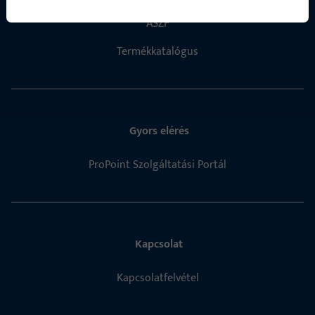
ÁSZF
Termékkatalógus
Gyors elérés
ProPoint Szolgáltatási Portál
Kapcsolat
Kapcsolatfelvétel