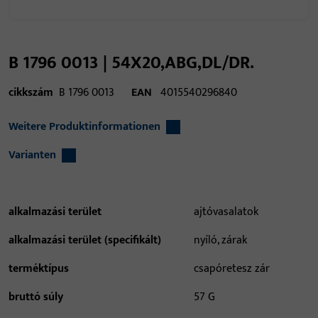
B 1796 0013 | 54X20,ABG,DL/DR.
cikkszám
B 1796 0013
EAN
4015540296840
Weitere Produktinformationen
Varianten
alkalmazási terület
ajtóvasalatok
alkalmazási terület (specifikált)
nyíló, zárak
terméktípus
csapóretesz zár
bruttó súly
57 G