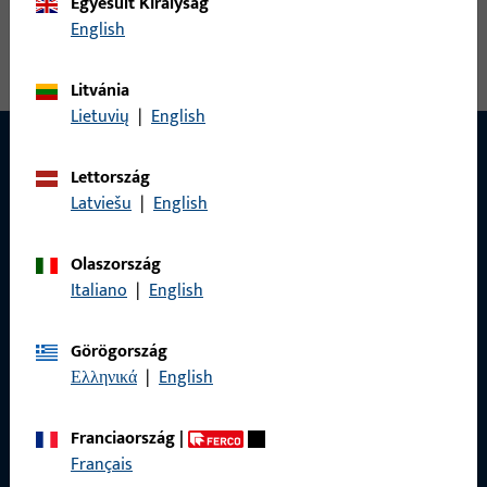
Egyesült Királyság
English
csapóretesz zár, modell szám B 1796
Litvánia
Lietuvių
|
English
Lettország
Latviešu
|
English
Olaszország
Italiano
|
English
Görögország
Ελληνικά
|
English
Franciaország
|
KAPCSOLAT
Français