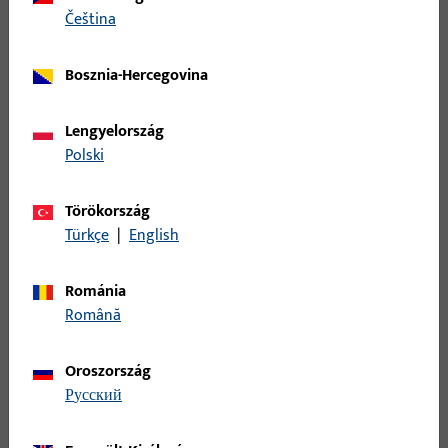
čeština
modell szám B 1796
Bosznia-Hercegovina
B 1796 0003 | SCHNAPPR.,ST54X24
DL/DR,STVERZ
Lengyelország
Polski
modell szám B 1796
Törökország
Türkçe
|
English
B 1796 0004 | SCHNAPPR,.ST80X20
DL/DR,STVERZ
Románia
Română
modell szám B 1796
Oroszország
русский
B 1796 0012 | csapóretesz zár |
SCHNAPPRIEGEL-ST24x54-ABG-VERZINKT