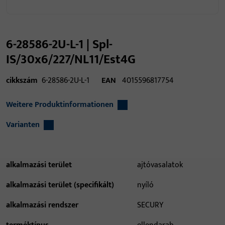
6-28586-2U-L-1 | Spl-
IS/30x6/227/NL11/Est4G
cikkszám
6-28586-2U-L-1
EAN
4015596817754
Weitere Produktinformationen
Varianten
alkalmazási terület
ajtóvasalatok
alkalmazási terület (specifikált)
nyíló
alkalmazási rendszer
SECURY