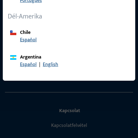
Português
Adatvédelem
ÁSZF
Dél-Amerika
Termékkatalógus
Chile
Español
Argentína
Gyors elérés
Español
|
English
ProPoint Szolgáltatási Portál
Kapcsolat
Kapcsolatfelvétel