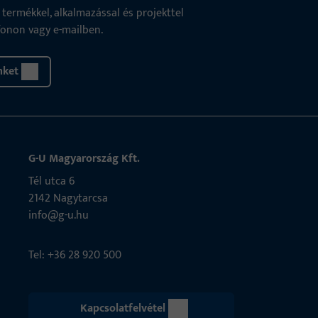
ermékkel, alkalmazással és projekttel
fonon vagy e-mailben.
nket
G-U Magyarország Kft.
Tél utca 6
2142 Nagytarcsa
info@g-u.hu
Tel: +36 28 920 500
Kapcsolatfelvétel