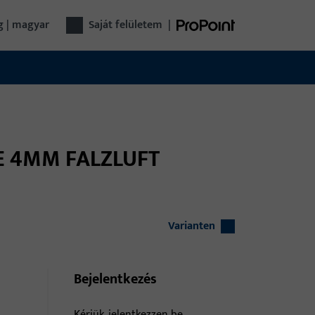
g | magyar
saját felületem
|
TE 4MM FALZLUFT
Varianten
Bejelentkezés
Kérjük, jelentkezzen be