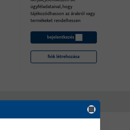
ügyféladataival, hogy
tájékozódhasson az árakról vagy
termékeket rendelhessen
bejelentkezés
fiók létrehozása