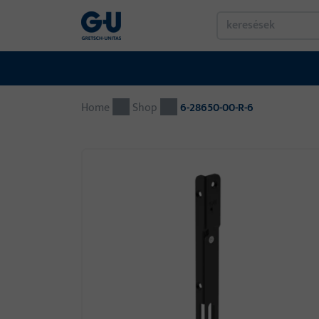
Home
Shop
6-28650-00-R-6