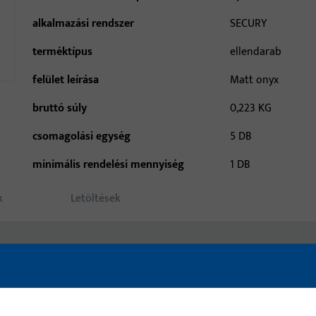
alkalmazási rendszer
SECURY
terméktípus
ellendarab
felület leírása
Matt onyx
bruttó súly
0,223 KG
csomagolási egység
5 DB
minimális rendelési mennyiség
1 DB
k
Letöltések