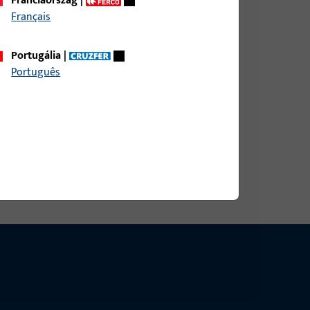
Franciaország
|
esség 25 mm, teljes magasság / mélység 16,5 mm,
Français
lchézag 4 mm, vasalattengely 10 mm, profil
tásirány ütköző Bal
Portugália
|
Português
esség 25 mm, teljes magasság / mélység 16,5 mm,
lchézag 4 mm, vasalattengely 10 mm, profil
itásirány ütköző jobb