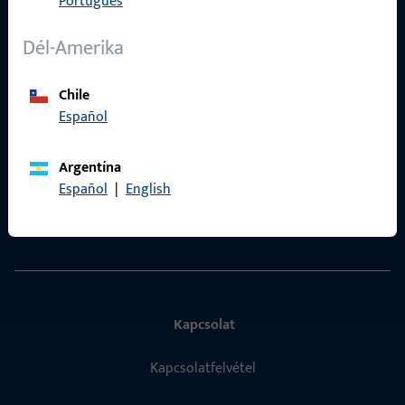
Português
Adatvédelem
ÁSZF
Dél-Amerika
Termékkatalógus
Chile
Español
Argentína
Gyors elérés
Español
|
English
ProPoint Szolgáltatási Portál
Kapcsolat
Kapcsolatfelvétel