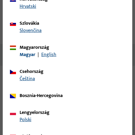
fiók létrehozása
Hrvatski
termékleírás
műszaki adatok
Szlovákia
Slovenčina
Letöltések
Magyarország
Nincs elérhető tartalom
Magyar
|
English
Csehország
čeština
Változatok
Bosznia-Hercegovina
Ehhez a termékhez az alábbi változatok érhetők el:
Lengyelország
6-36120-20-L-1 | falcsarokpánt | Uni Jet M
Polski
falcpánt NL13-20 kitöltővel