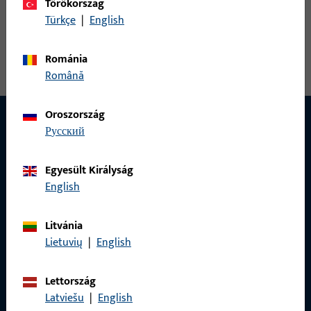
Törökország
falcsarokpánt, teljes szélesség 128 mm, teljes magasság /
Türkçe
|
English
mélység 95,5 mm, Felszerelés körbe futó, nyitásirány ütköző
Bal
Románia
Română
Oroszország
русский
Egyesült Királyság
English
Litvánia
Lietuvių
|
English
Lettország
Latviešu
|
English