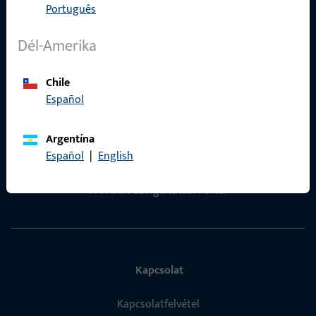
Português
Adatvédelem
Dél-Amerika
ÁSZF
Termékkatalógus
Chile
Español
Argentína
Español
|
English
Gyors elérés
ProPoint Szolgáltatási Portál
Kapcsolat
Kapcsolatfelvétel