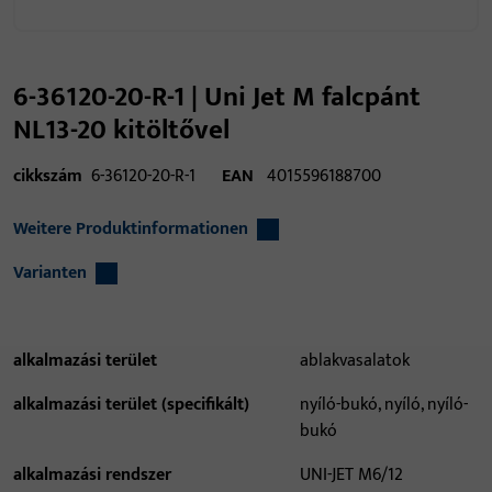
6-36120-20-R-1 | Uni Jet M falcpánt
NL13-20 kitöltővel
cikkszám
6-36120-20-R-1
EAN
4015596188700
Weitere Produktinformationen
Varianten
alkalmazási terület
ablakvasalatok
alkalmazási terület (specifikált)
nyíló-bukó, nyíló, nyíló-
bukó
alkalmazási rendszer
UNI-JET M6/12