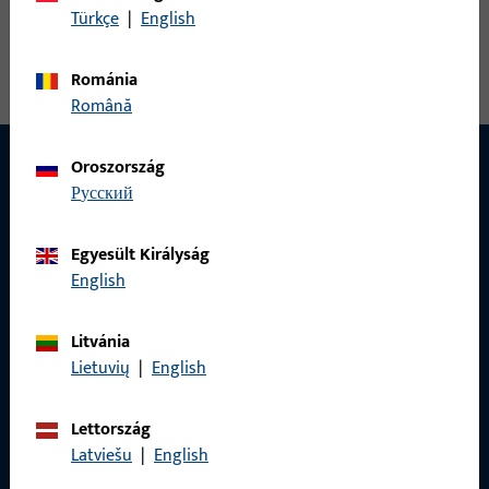
Türkçe
|
English
falcsarokpánt, teljes hossz 117,5 mm, Felszerelés körbe futó,
nyitásirány ütköző jobb
Románia
Română
Oroszország
русский
Egyesült Királyság
English
Litvánia
Lietuvių
|
English
Lettország
Latviešu
|
English
KAPCSOLAT