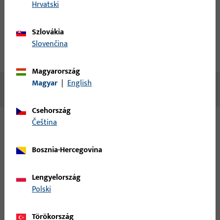
fiók létrehozása
Hrvatski
termékleírás
műszaki adatok
Szlovákia
Slovenčina
Letöltések
Magyarország
Magyar
|
English
Nincs elérhető tartalom
Csehország
čeština
Változatok
Bosznia-Hercegovina
Ehhez a termékhez az alábbi változatok érhetők el:
Lengyelország
6-36885-18-R-1 | falcsarokpánt | Uni Jet M
Polski
falcpánt NL13-18 GU küszöbhöz
Törökország