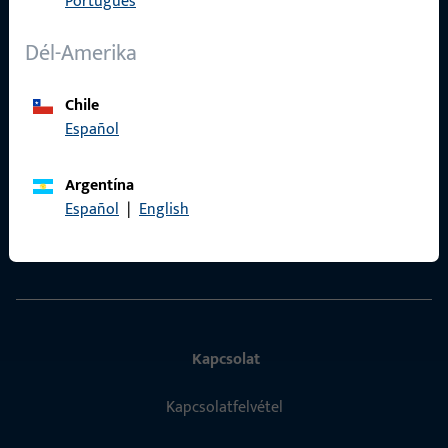
Português
Adatvédelem
ÁSZF
Dél-Amerika
Termékkatalógus
Chile
Español
Argentína
Gyors elérés
Español
|
English
ProPoint Szolgáltatási Portál
Kapcsolat
Kapcsolatfelvétel