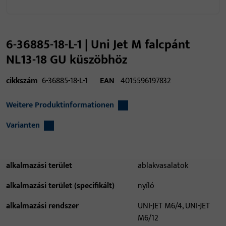
6-36885-18-L-1 | Uni Jet M falcpánt
NL13-18 GU küszöbhöz
cikkszám
6-36885-18-L-1
EAN
4015596197832
Weitere Produktinformationen
Varianten
alkalmazási terület
ablakvasalatok
alkalmazási terület (specifikált)
nyíló
alkalmazási rendszer
UNI-JET M6/4, UNI-JET
M6/12