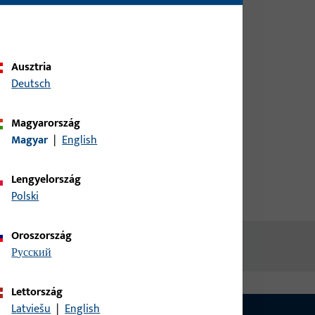
ügyféladataival, hogy
tájékozódhasson az árakról vagy
termékeket rendelhessen
Ausztria
Deutsch
bejelentkezés
Magyarország
fiók létrehozása
Magyar
|
English
Lengyelország
Polski
Oroszország
русский
Lettország
Latviešu
|
English