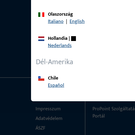
Olaszország
Italiano
|
English
Hollandia
|
Nederlands
Dél-Amerika
Chile
Español
Általános
Gyors elérés
Impresszum
ProPoint Szolgáltatá
Portál
Adatvédelem
ÁSZF