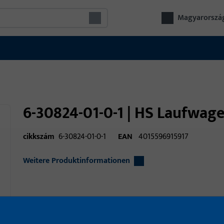
Magyarorszá
6-30824-01-0-1 | HS Laufwag
cikkszám
6-30824-01-0-1
EAN
4015596915917
Weitere Produktinformationen
alkalmazási terület
ablakvasalatok
alkalmazási terület (specifikált)
emelő csúszás