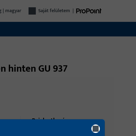
g | magyar
saját felületem
|
en hinten GU 937
Bejelentkezés
Kérjük, jelentkezzen be