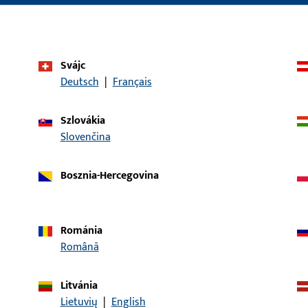
alkalmazási rendszer
GU-937
terméktípus
futókocsik
Svájc
felület leírása
ferGUard*ezüst
Deutsch
|
Français
bruttó súly
0,256 KG
Szlovákia
csomagolási egység
1 DB
Slovenčina
minimális rendelési mennyiség
1 DB
Bosznia-Hercegovina
k
Letöltések
Románia
Română
Litvánia
Lietuvių
|
English