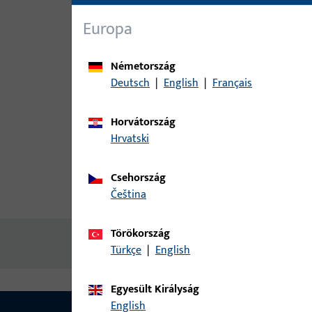
Europa
Németország
Deutsch
|
English
|
Français
Horvátország
Hrvatski
Csehország
čeština
termékleírás
műszaki adato
Törökország
Nincs elérhető tartalom
Türkçe
|
English
Egyesült Királyság
English