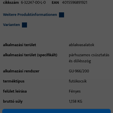
cikkszám
6-32247-00-L-0
EAN
4015596891921
Weitere Produktinformationen
Varianten
alkalmazási terület
ablakvasalatok
alkalmazási terület (specifikált)
párhuzamos csúsztatás
és dőlésszög
alkalmazási rendszer
GU-966/200
terméktípus
futókocsik
felület leírása
Fényes
bruttó súly
1,158 KG
csomagolási egység
1 DB