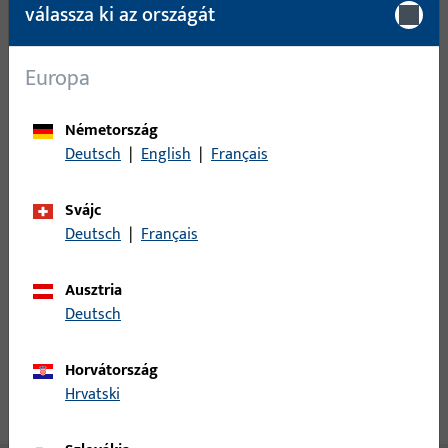
válassza ki az országát
minimális rendelési mennyiség
1 DB
Europa
Bejelentkezés
Németország
Kérjük, jelentkezzen be ügyféladataival, hogy tájékozódhasson
Deutsch
|
English
|
Français
az árakról vagy termékeket rendelhessen
Svájc
Deutsch
|
Français
bejelentkezés
Ausztria
fiók létrehozása
Deutsch
termékleírás
műszaki adatok
Horvátország
Hrvatski
Letöltések