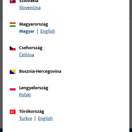
Szlovákia
Slovenčina
Nincs elérhető tartalom
Magyarország
Magyar
|
English
Változatok
Csehország
Ehhez a termékhez az alábbi változatok érhetők el:
čeština
6-32247-00-R-0 | futókocsik | Futókocsi
Bosznia-Hercegovina
966/200
Lengyelország
Polski
futókocsik, teljes szélesség 43,5 mm, teljes magasság /
mélység 185,9 mm, teljes hossz 264 mm, max. szárnysúly 200
kg, nyitásirány ütköző jobb
Törökország
Türkçe
|
English