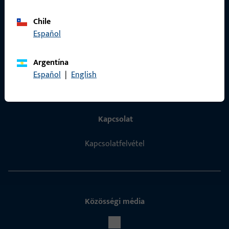
Chile
Español
Gyors elérés
ProPoint Szolgáltatási Portál
Argentína
Español
|
English
Kapcsolat
Kapcsolatfelvétel
Közösségi média