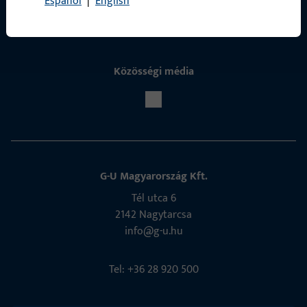
Español
|
English
Közösségi média
G-U Magyarország Kft.
Tél utca 6
2142 Nagytarcsa
info@g-u.hu
Tel: +36 28 920 500