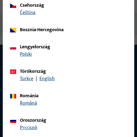
Letöltések
Csehország
čeština
Nincs elérhető tartalom
Bosznia-Hercegovina
Lengyelország
Polski
Törökország
Türkçe
|
English
Románia
Română
Oroszország
русский