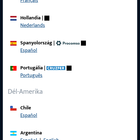
Français
Adatvédelem
Hollandia
|
ÁSZF
Nederlands
Termékkatalógus
Spanyolország
|
Español
Portugália
|
Gyors elérés
Português
ProPoint Szolgáltatási Portál
Dél-Amerika
Chile
Español
Kapcsolat
Argentína
Kapcsolatfelvétel