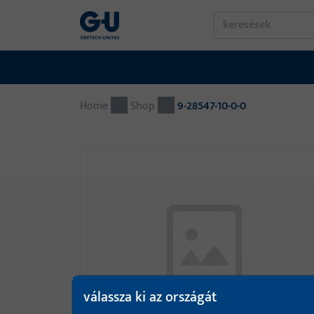
Home
Shop
9-28547-10-0-0
válassza ki az országát