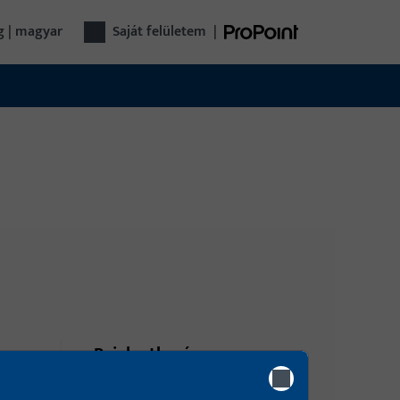
g | magyar
saját felületem
|
Bejelentkezés
Kérjük, jelentkezzen be