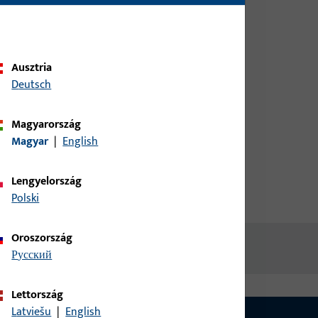
ügyféladataival, hogy
tájékozódhasson az árakról vagy
termékeket rendelhessen
Ausztria
Deutsch
bejelentkezés
Magyarország
fiók létrehozása
Magyar
|
English
Lengyelország
Polski
Oroszország
русский
Lettország
Latviešu
|
English