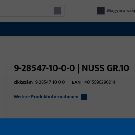
Magyarorszá
9-28547-10-0-0 | NUSS GR.10
cikkszám
9-28547-10-0-0
EAN
4015596296214
Weitere Produktinformationen
alkalmazási terület
ajtóvasalatok
alkalmazási terület (specifikált)
nyíló