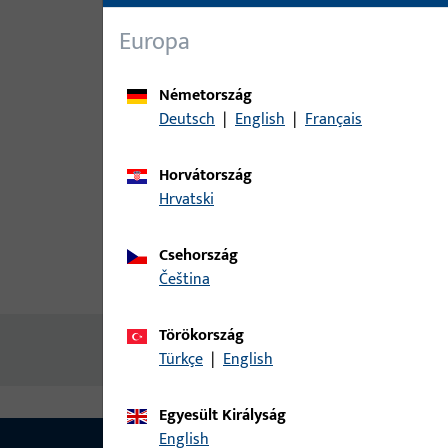
Europa
Németország
Deutsch
|
English
|
Français
Horvátország
Hrvatski
Csehország
čeština
termékleírás
műszaki adato
Törökország
Nincs elérhető tartalom
Türkçe
|
English
Egyesült Királyság
English