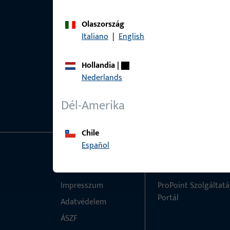
Olaszország
Italiano
|
English
Hollandia
|
Nederlands
Dél-Amerika
Chile
Español
Általános
Gyors elérés
Impresszum
ProPoint Szolgáltatá
Portál
Adatvédelem
ÁSZF