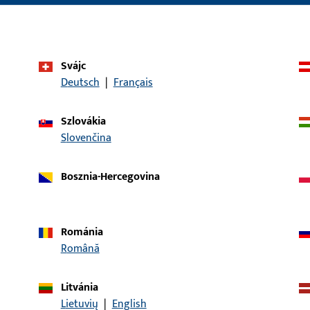
alkalmazási rendszer
SECURY
terméktípus
Kilincsdió
Svájc
felület leírása
Fényes
Deutsch
|
Français
bruttó súly
0,031 KG
Szlovákia
csomagolási egység
1 DB
Slovenčina
minimális rendelési mennyiség
1 DB
Bosznia-Hercegovina
k
Letöltések
Románia
Română
Litvánia
Lietuvių
|
English