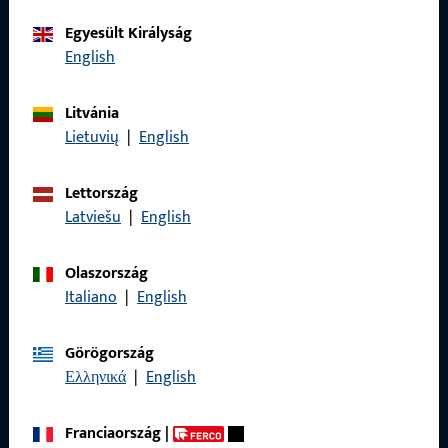
Egyesült Királyság
KAPCSOLAT
English
Szívesen segítünk Önnek!
Litvánia
Szolgáltató csapatunk örömmel áll rendelkezésére minden
Lietuvių
|
English
termékkel, alkalmazással és projekttel kapcsolatos kérdésben.
Vegye fel velünk a kapcsolatot telefonon vagy e-mailben.
Lettország
Latviešu
|
English
vegye fel velünk a kapcsolatot
Olaszország
Italiano
|
English
hívjon minket
Görögország
Ελληνικά
|
English
Általános
Franciaország
|