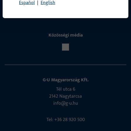
Kapcsolatfelvétel
Español
|
English
Közösségi média
G-U Magyarország Kft.
Tél utca 6
2142 Nagytarcsa
info@g-u.hu
Tel: +36 28 920 500