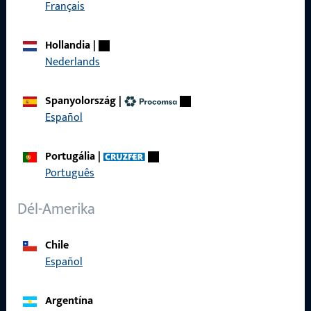
Français
Impresszum
Adatvédelem
Hollandia
|
Nederlands
ÁSZF
Termékkatalógus
Spanyolország
|
Español
Portugália
|
Gyors elérés
Português
ProPoint Szolgáltatási Portál
Dél-Amerika
Chile
Español
Kapcsolat
Argentína