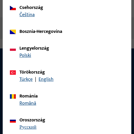
Letöltések
Csehország
čeština
Nincs elérhető tartalom
Bosznia-Hercegovina
Lengyelország
Polski
Törökország
Türkçe
|
English
Románia
Română
Oroszország
русский