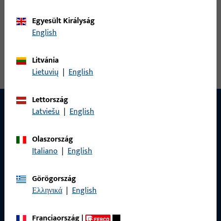
hajlított zárólemez
Egyesült Királyság
English
Összes változat megtekintése
Litvánia
Lietuvių
|
English
Lettország
Latviešu
|
English
Olaszország
Italiano
|
English
Görögország
Ελληνικά
|
English
Franciaország
|