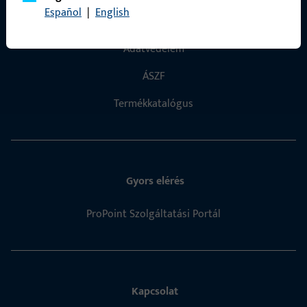
Español
|
English
Impresszum
Adatvédelem
ÁSZF
Termékkatalógus
Gyors elérés
ProPoint Szolgáltatási Portál
Kapcsolat