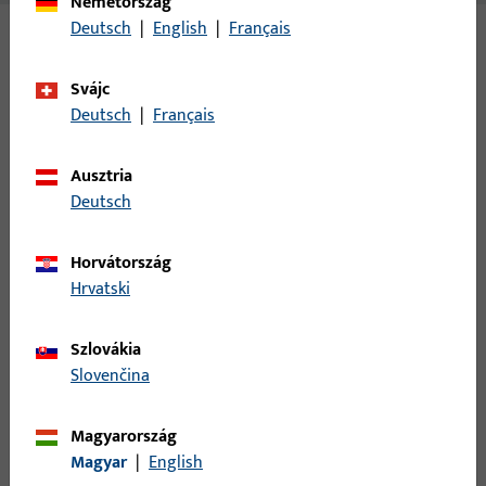
Németország
Deutsch
|
English
|
Français
Változatok
Svájc
Deutsch
|
Français
Ehhez a termékhez az alábbi változatok érhetők el:
Ausztria
B 9000 0195 | L-SCHLIESSBLECH-L-
Deutsch
28/43x200x1,5-EKG
Horvátország
LAPPENSCHLIESSBLECH, DIN LS, AUS NICHTROST.STAHL,ECKIG,
Hrvatski
B 9000 0196 | L-SCHLIESSBLECH-R-
Szlovákia
28/43x200x1,5-EKG
Slovenčina
Magyarország
LAPPENSCHLIESSBLECHE DIN RS AUS NICHTROST.STAHL,ECKIG,
Magyar
|
English