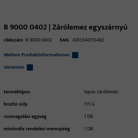
B 9000 0402 | Zárólemez egyszárnyú
cikkszám
B 9000 0402
EAN
4015540113482
Weitere Produktinformationen
Varianten
terméktípus
lapos zárólemez
bruttó súly
115 G
csomagolási egység
1 DB
minimális rendelési mennyiség
1 DB