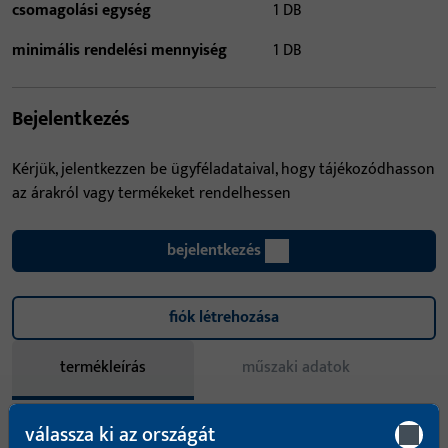
csomagolási egység
1 DB
minimális rendelési mennyiség
1 DB
Bejelentkezés
Kérjük, jelentkezzen be ügyféladataival, hogy tájékozódhasson
az árakról vagy termékeket rendelhessen
bejelentkezés
fiók létrehozása
termékleírás
műszaki adatok
Letöltések
válassza ki az országát