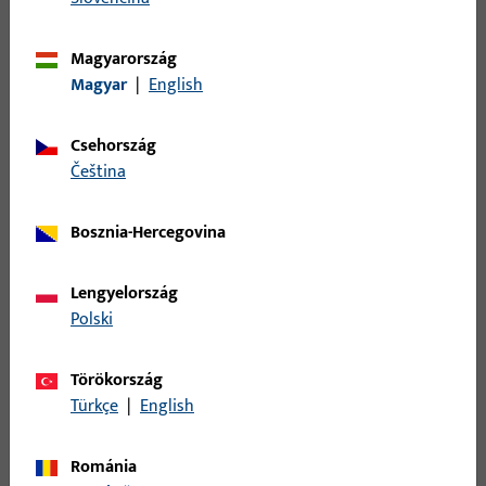
S2800015 | U-profilú zárólemez | SECUR-
BLECH 2808
Magyarország
Magyar
|
English
U-profilú zárólemez, modell szám S280
Csehország
čeština
S2800049 | U-profilú zárólemez |
U28x170x8x1,5-ABG-UF9010-MS-NISI
Bosznia-Hercegovina
Lengyelország
U-profilú zárólemez, modell szám S280
Polski
S3500002 | SICHERH.-W.350
Törökország
Türkçe
|
English
SICHERH.-W.350, 20 MM LOCHL.,20 MM BL.L.,
Románia