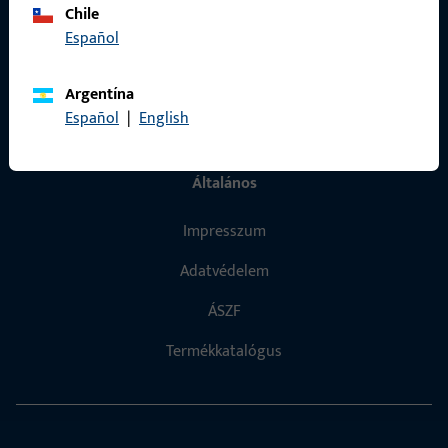
vegye fel velünk a kapcsolatot
Chile
Español
hívjon minket
Argentína
Español
|
English
Általános
Impresszum
Adatvédelem
ÁSZF
Termékkatalógus