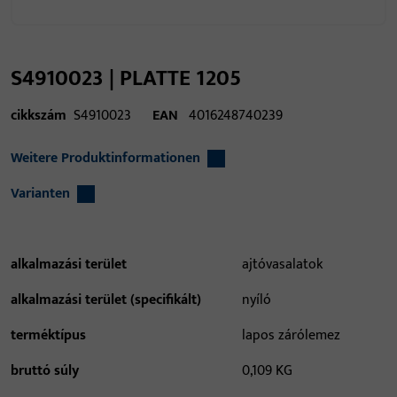
S4910023 | PLATTE 1205
cikkszám
S4910023
EAN
4016248740239
Weitere Produktinformationen
Varianten
alkalmazási terület
ajtóvasalatok
alkalmazási terület (specifikált)
nyíló
terméktípus
lapos zárólemez
bruttó súly
0,109 KG