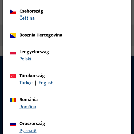
Csehország
Letöltések
čeština
Nincs elérhető tartalom
Bosznia-Hercegovina
Lengyelország
Polski
Törökország
Türkçe
|
English
Románia
Română
Oroszország
русский