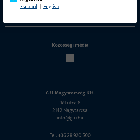
Español
|
English
Kapcsolatfelvétel
Közösségi média
G-U Magyarország Kft.
Tél utca 6
2142 Nagytarcsa
info@g-u.hu
Tel: +36 28 920 500