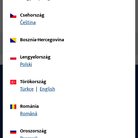
termékleírás
műszaki adatok
Csehország
Letöltések
čeština
Bosznia-Hercegovina
Nincs elérhető tartalom
Lengyelország
Polski
Törökország
Türkçe
|
English
Románia
Română
Oroszország