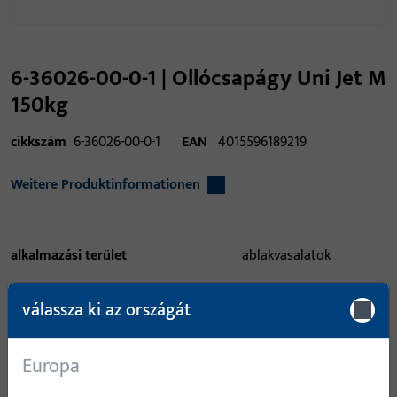
6-36026-00-0-1 | Ollócsapágy Uni Jet M
150kg
cikkszám
6-36026-00-0-1
EAN
4015596189219
Weitere Produktinformationen
alkalmazási terület
ablakvasalatok
alkalmazási terület (specifikált)
nyíló-bukó, nyíló, nyíló-
válassza ki az országát
bukó, dönt
alkalmazási rendszer
UNI-JET M6/4
Europa
terméktípus
ollócsapágy