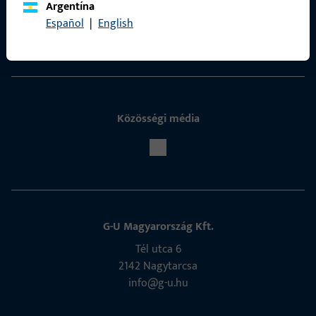
Kapcsolat
Argentína
Español
|
English
Kapcsolatfelvétel
Közösségi média
G-U Magyarország Kft.
Tél utca 6
2142 Nagytarcsa
info@g-u.hu