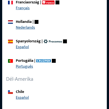
Franciaország
|
Általános
Français
Impresszum
Hollandia
|
Adatvédelem
Nederlands
ÁSZF
Spanyolország
|
Termékkatalógus
Español
Portugália
|
Português
Gyors elérés
Dél-Amerika
ProPoint Szolgáltatási Portál
Chile
Español