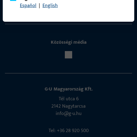
Español
|
English
Kapcsolatfelvétel
Közösségi média
G-U Magyarország Kft.
Tél utca 6
2142 Nagytarcsa
info@g-u.hu
Tel: +36 28 920 500