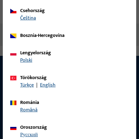
Csehország
Letöltések
čeština
Nincs elérhető tartalom
Bosznia-Hercegovina
Lengyelország
Polski
Törökország
Türkçe
|
English
Románia
Română
Oroszország
русский