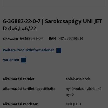
6-36882-22-0-7 | Sarokcsapágy UNI JET
D d=6,L=6/22
cikkszám
6-36882-22-0-7
EAN
4015596196514
Weitere Produktinformationen
Varianten
alkalmazási terület
ablakvasalatok
alkalmazási terület (specifikált)
nyíló-bukó, nyíló-bukó,
nyíló
alkalmazási rendszer
UNI-JET D