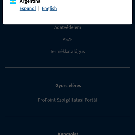
Általános
Argentína
Español
|
English
Impresszum
Adatvédelem
ÁSZF
Termékkatalógus
Gyors elérés
ProPoint Szolgáltatási Portál
Kapcsolat