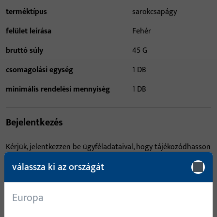
terméktípus
sarokcsapágy
felület leírása
Fehér
bruttó súly
45 G
csomagolási egység
1 DB
minimális rendelési mennyiség
1 DB
Bejelentkezés
Kérjük, jelentkezzen be ügyféladataival, hogy tájékozódhasson
az árakról vagy termékeket rendelhessen
válassza ki az országát
bejelentkezés
Europa