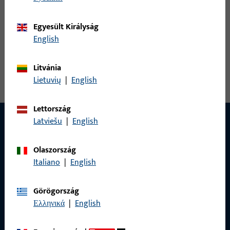
6-36882-22-0-C | sarokcsapágy |
Sarokcsapágy UNI JET D d=6,L=6/22 titán
Egyesült Királyság
English
sarokcsapágy, teljes szélesség 14 mm, teljes magasság /
Litvánia
mélység 77,5 mm, teljes hossz 96,5 mm, max. szárnysúly 130 kg
Lietuvių
|
English
Lettország
Latviešu
|
English
Olaszország
Italiano
|
English
Görögország
Ελληνικά
|
English